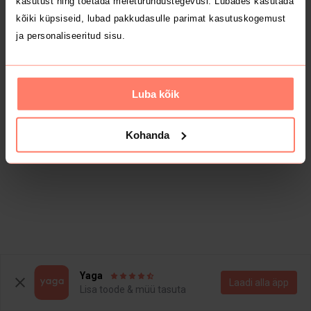
kasutust ning toetada meieturundustegevusi. Lubades kasutada
kõiki küpsiseid, lubad pakkudasulle parimat kasutuskogemust
ja personaliseeritud sisu.
Luba kõik
Kohanda
Yaga
Laadi alla äpp
Lisa toode & müü tasuta