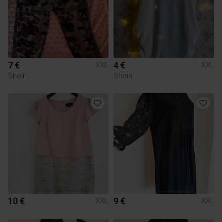
7 €
4 €
XXL
XXL
Shein
Shein
10 €
9 €
XXL
XXL