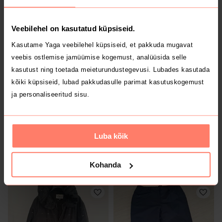
Veebilehel on kasutatud küpsiseid.
8 €
8 €
XXL
XXL
Kasutame Yaga veebilehel küpsiseid, et pakkuda mugavat
veebis ostlemise jamüümise kogemust, analüüsida selle
kasutust ning toetada meieturundustegevusi. Lubades kasutada
kõiki küpsiseid, lubad pakkudasulle parimat kasutuskogemust
ja personaliseeritud sisu.
Luba kõik
8 €
8 €
XXL
XXL
Kohanda