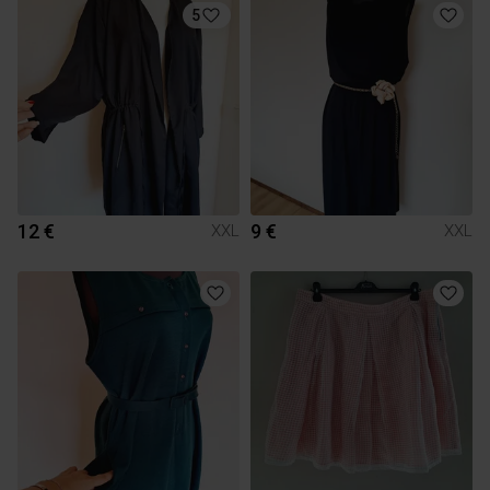
5
12 €
9 €
XXL
XXL