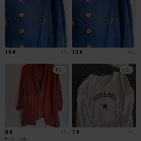
10 €
10 €
XXL
XXL
1
2
8 €
7 €
XXL
XXL
New Look