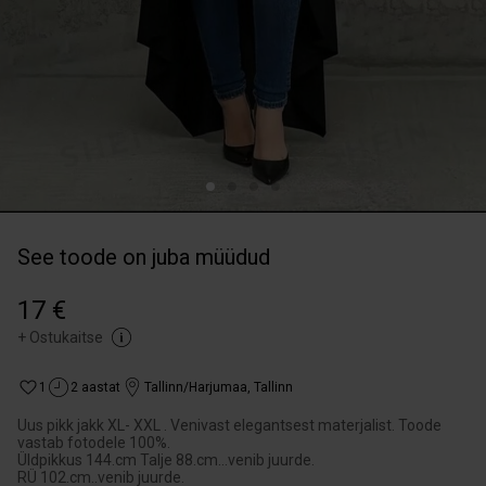
See toode on juba müüdud
17 €
+
Ostukaitse
1
2 aastat
Tallinn/Harjumaa
,
Tallinn
Uus pikk jakk XL- XXL . Venivast elegantsest materjalist. Toode
vastab fotodele 100%.
Üldpikkus 144.cm Talje 88.cm...venib juurde.
RÜ 102.cm..venib juurde.