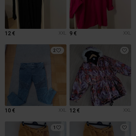
12 €
9 €
XXL
XXL
2
10 €
12 €
XXL
XXL
1