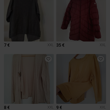
7 €
35 €
XXL
XXL
8 €
9 €
XXL
XXL