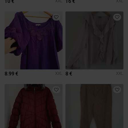
10 €
16 €
XXL
XXL
8.99 €
8 €
XXL
XXL