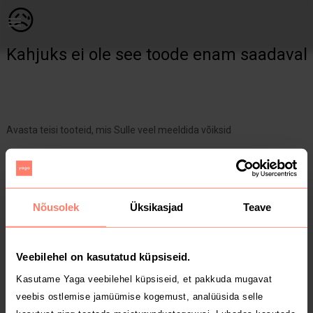
Naistele | Baieclothing nö seelik high-low XL Vöök | YAGA
😥
Kahjuks ei ole see toode enam saadaval
Avasta teisi tooteid, mis Sulle veel meeldida võiksid
Yaga pealehele
Nõusolek
Üksikasjad
Teave
Veebilehel on kasutatud küpsiseid.
Kasutame Yaga veebilehel küpsiseid, et pakkuda mugavat
veebis ostlemise jamüümise kogemust, analüüsida selle