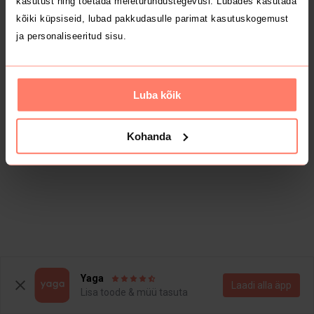
kasutust ning toetada meieturundustegevusi. Lubades kasutada
kõiki küpsiseid, lubad pakkudasulle parimat kasutuskogemust
ja personaliseeritud sisu.
Luba kõik
Kohanda
Yaga
Laadi alla äpp
Lisa toode & müü tasuta