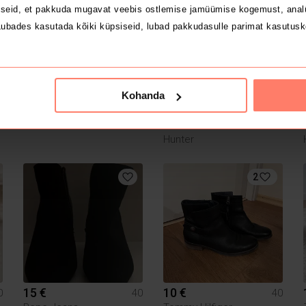
1
seid, et pakkuda mugavat veebis ostlemise jamüümise kogemust, analü
ubades kasutada kõiki küpsiseid, lubad pakkudasulle parimat kasutusk
Kohanda
20 €
90 €
0
40
40
Hunter
2
15 €
10 €
0
40
40