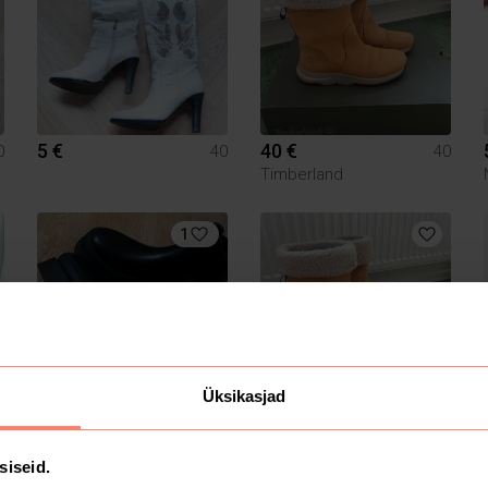
5 €
40 €
0
40
40
Timberland
1
Üksikasjad
42 €
40 €
0
40
40
Timberland
siseid.