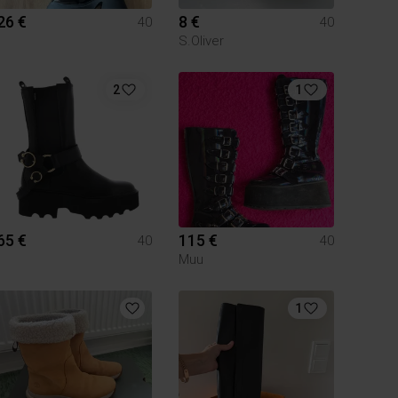
26 €
8 €
40
40
S.Oliver
2
1
65 €
115 €
40
40
Muu
1