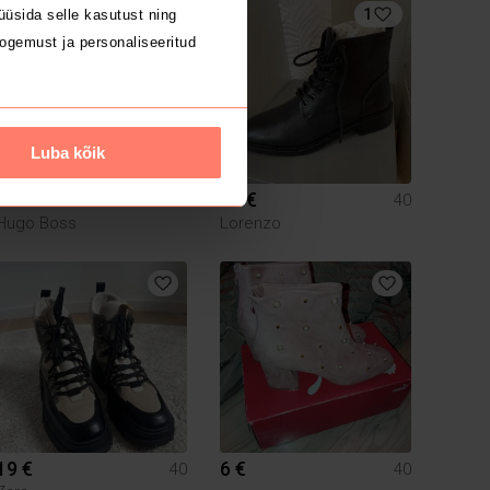
1
üsida selle kasutust ning
ogemust ja personaliseeritud
Luba kõik
145 €
35 €
40
40
Hugo Boss
Lorenzo
19 €
6 €
40
40