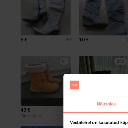
5 €
10 €
40
4
2
Nõusolek
40 €
90 €
40
4
Timberland
Michael Kors
Veebilehel on kasutatud küp