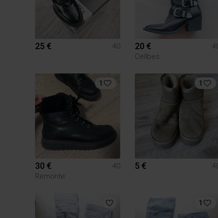
25 €
20 €
40
4
Cellbes
1
1
30 €
5 €
40
4
Remonte
1