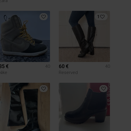
Zara
1
35 €
60 €
40
40
Nike
Reserved