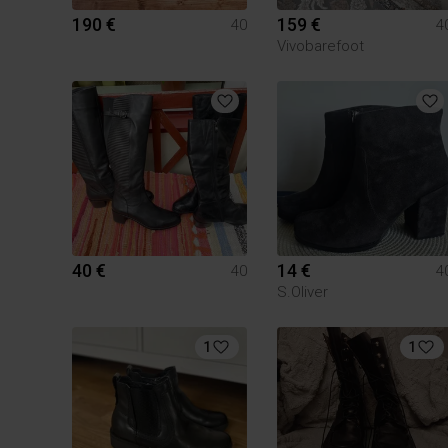
190 €
159 €
40
4
Vivobarefoot
40 €
14 €
40
4
S.Oliver
1
1