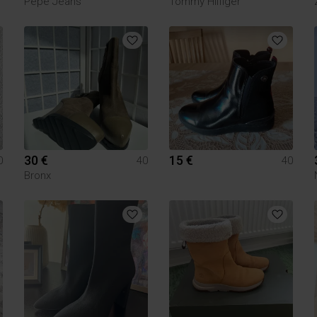
Pepe Jeans
Tommy Hilfiger
30 €
15 €
0
40
40
Bronx