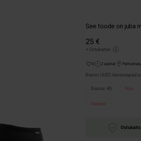
See toode on juba 
25 €
+
Ostukaitse
0
2 aastat
Pärnumaa
Bianco UUED talvesaapad s
Suurus: 40
Muu
Saapad
Ostukaits