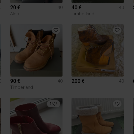
20 €
40 €
0
40
40
Aldo
Timberland
90 €
200 €
0
40
40
Timberland
1