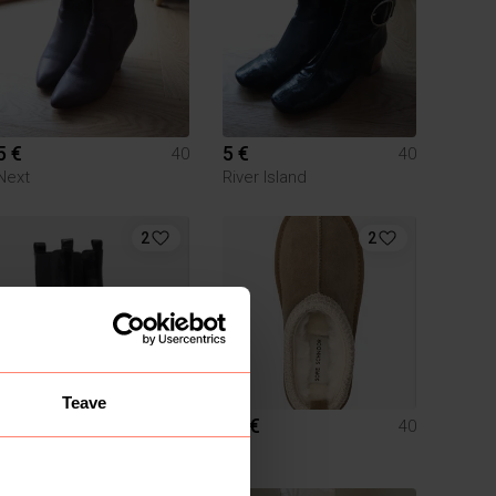
5 €
5 €
40
40
Next
River Island
2
2
Teave
75 €
50 €
40
40
Marc O'Polo