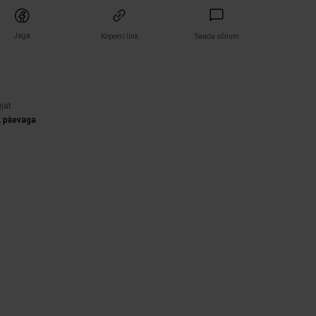
Jaga
Kopeeri link
Saada sõnum
)
ijat
2 päevaga