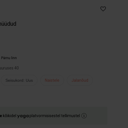
müüdud
,
Pärnu linn
uuruses 40
Seisukord: Uus
Naistele
Jalanõud
e
kõikidel
platvormisisestel tellimustel