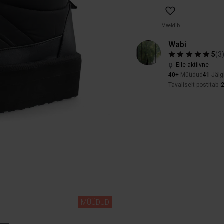
Meeldib
Wabi
5
(
3
Eile aktiivne
40+
Müüdud
41
Jälg
Tavaliselt postitab
MÜÜDUD