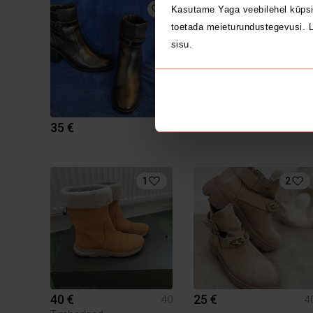
1
Kasutame Yaga veebilehel küpsi
toetada meieturundustegevusi. L
sisu.
35 €
24 €
40
4
1
2
40 €
25 €
40
4