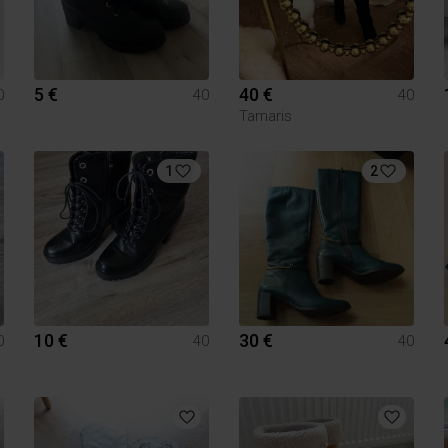
5 €
40 €
0
40
40
Tamaris
1
2
10 €
30 €
0
40
40