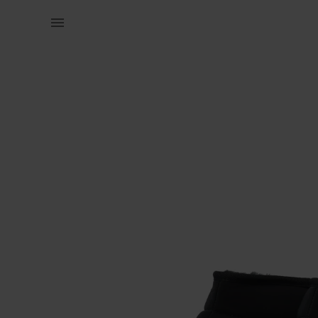
Naistele | Bianco UUED talvesaapad suuruses 40 | YAGA