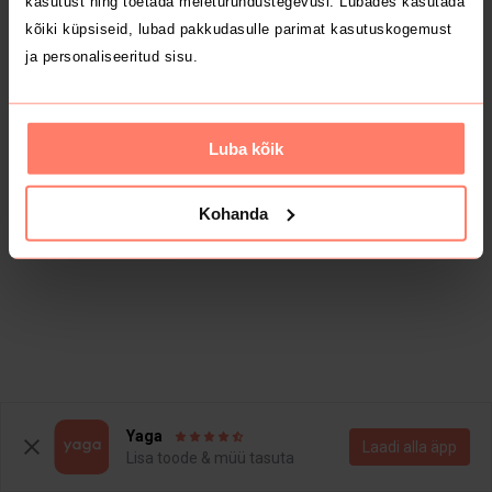
kasutust ning toetada meieturundustegevusi. Lubades kasutada
kõiki küpsiseid, lubad pakkudasulle parimat kasutuskogemust
ja personaliseeritud sisu.
Luba kõik
Kohanda
Yaga
Laadi alla äpp
Lisa toode & müü tasuta