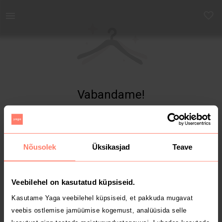
Yaga - Osta ja müü turvaliselt uut ja kasutatud kaupa
Vabandame!
Toodet ei leitud
Nõusolek
Üksikasjad
Teave
Veebilehel on kasutatud küpsiseid.
Kasutame Yaga veebilehel küpsiseid, et pakkuda mugavat
veebis ostlemise jamüümise kogemust, analüüsida selle