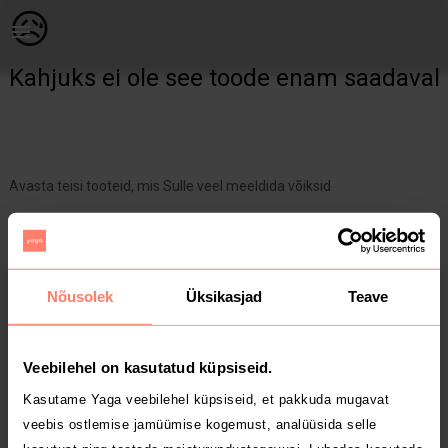
Lastele | Müüa Ecco kevad-sügis stiilsed saapad/t | YAGA
😥
Kahjuks ei ole see toode enam saadaval
Avasta teisi tooteid, mis Sulle veel meeldida võiksid
Yaga pealehele
Nõusolek
Üksikasjad
Teave
Veebilehel on kasutatud küpsiseid.
Kasutame Yaga veebilehel küpsiseid, et pakkuda mugavat
veebis ostlemise jamüümise kogemust, analüüsida selle