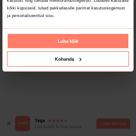
kasutust ning toetada meieturundustegevusi. Lubades kasutada
kõiki küpsiseid, lubad pakkudasulle parimat kasutuskogemust
ja personaliseeritud sisu.
Luba kõik
Kohanda
Yaga
Laadi alla äpp
Lisa toode & müü tasuta