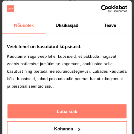
H&M
Nõusolek
Üksikasjad
Teave
Veebilehel on kasutatud küpsiseid.
Kasutame Yaga veebilehel küpsiseid, et pakkuda mugavat
veebis ostlemise jamüümise kogemust, analüüsida selle
kasutust ning toetada meieturundustegevusi. Lubades kasutada
MÜÜDUD
MÜÜDUD
1 €
1 €
kõiki küpsiseid, lubad pakkudasulle parimat kasutuskogemust
ja personaliseeritud sisu.
Luba kõik
Kohanda