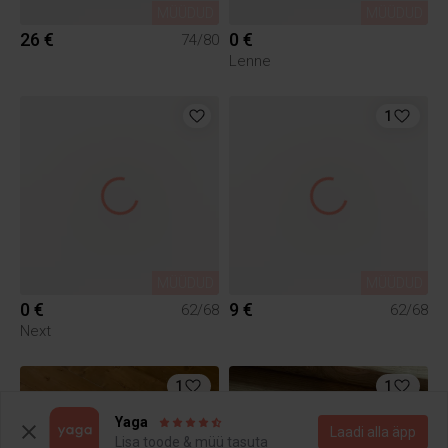
MÜÜDUD
MÜÜDUD
26 €
0 €
74/80
Lenne
1
MÜÜDUD
MÜÜDUD
0 €
9 €
62/68
62/68
Next
1
1
Yaga
Laadi alla äpp
Lisa toode & müü tasuta