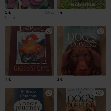
5 €
1 €
50/56
Name It
1 €
3 €
1