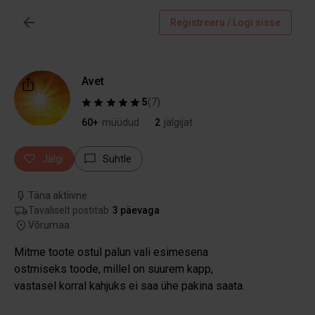
Registreeru / Logi sisse
Avet
5
(
7
)
60+
müüdud
2
jälgijat
Jälgi
Suhtle
Täna aktiivne
Tavaliselt postitab
3 päevaga
Võrumaa
Mitme toote ostul palun vali esimesena
ostmiseks toode, millel on suurem kapp,
vastasel korral kahjuks ei saa ühe pakina saata.