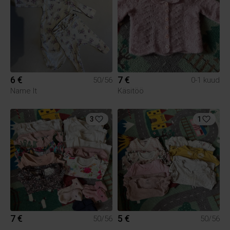
6 €
7 €
50/56
0-1 kuud
Name It
Käsitöö
3
1
7 €
5 €
50/56
50/56