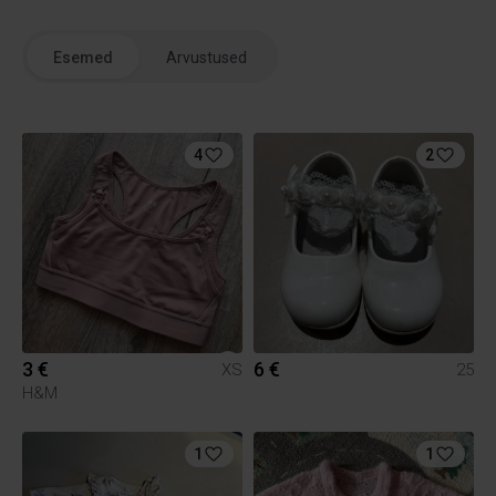
Esemed
Arvustused
4
2
3 €
6 €
XS
25
H&M
1
1