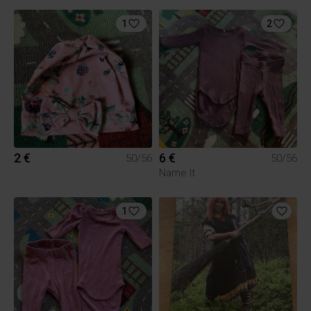
1
2
2 €
6 €
50/56
50/56
Name It
1