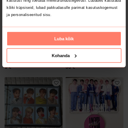
kasutust ning toetada meieturundustegevusi. Lubades kasutada
kõiki küpsiseid, lubad pakkudasulle parimat kasutuskogemust
ja personaliseeritud sisu.
Luba kõik
Kohanda
5 €
35 €