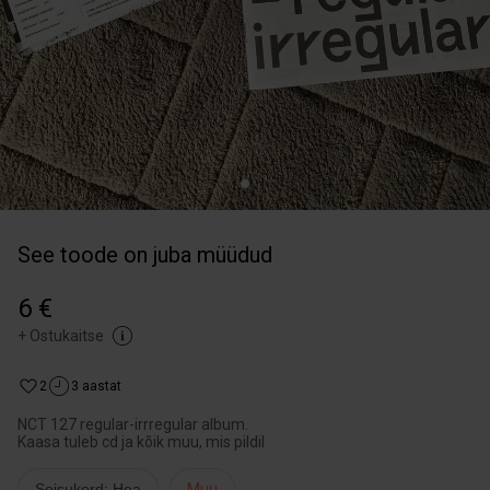
See toode on juba müüdud
6 €
+
Ostukaitse
2
3 aastat
NCT 127 regular-irrregular album.
Kaasa tuleb cd ja kõik muu, mis pildil
Seisukord: Hea
Muu