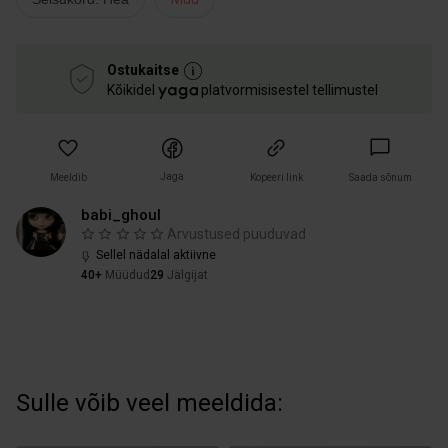
Ostukaitse
Kõikidel
platvormisisestel tellimustel
Jaga
Meeldib
Kopeeri link
Saada sõnum
babi_ghoul
Arvustused puuduvad
Sellel nädalal aktiivne
40+
Müüdud
29
Jälgijat
Sulle võib veel meeldida: