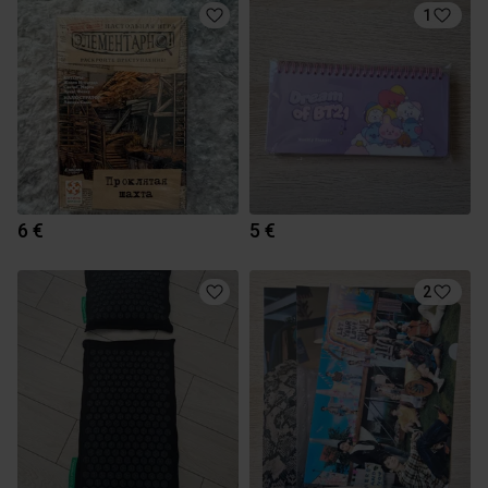
1
6 €
5 €
2