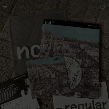
Muu | NCT 127 regular-irrregular album. Kaasa | YAGA