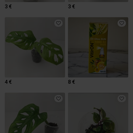
3 €
3 €
4 €
8 €