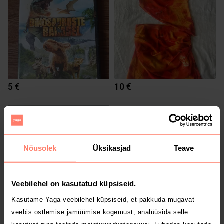
5 €
10 €
Nõusolek
Üksikasjad
Teave
Veebilehel on kasutatud küpsiseid.
Kasutame Yaga veebilehel küpsiseid, et pakkuda mugavat
veebis ostlemise jamüümise kogemust, analüüsida selle
0.3 €
65 €