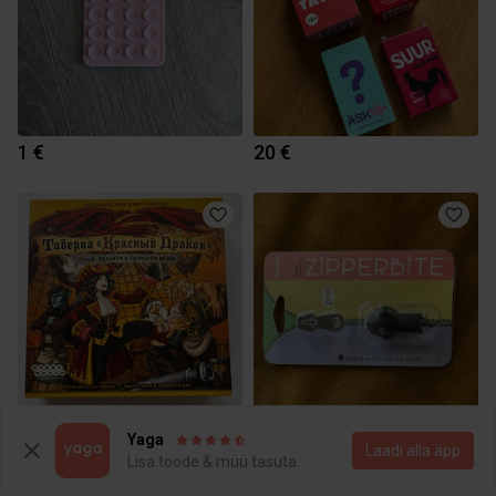
1 €
20 €
20 €
8 €
Yaga
Laadi alla äpp
Lisa toode & müü tasuta
1