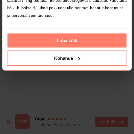
kasutust ning toetada meieturundustegevusi. Lubades kasutada
kõiki küpsiseid, lubad pakkudasulle parimat kasutuskogemust
ja personaliseeritud sisu.
Luba kõik
Kohanda
Yaga
Laadi alla äpp
Lisa toode & müü tasuta