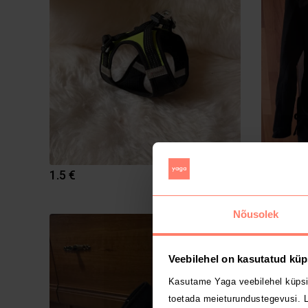
1.5 €
3 €
Vero Mod
Nõusolek
1
Veebilehel on kasutatud küp
Kasutame Yaga veebilehel küpsi
toetada meieturundustegevusi. L