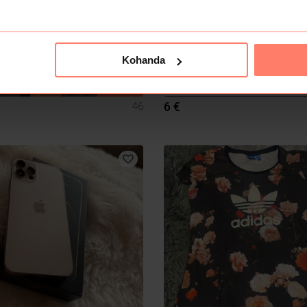
Kohanda
MÜÜDUD
6 €
46