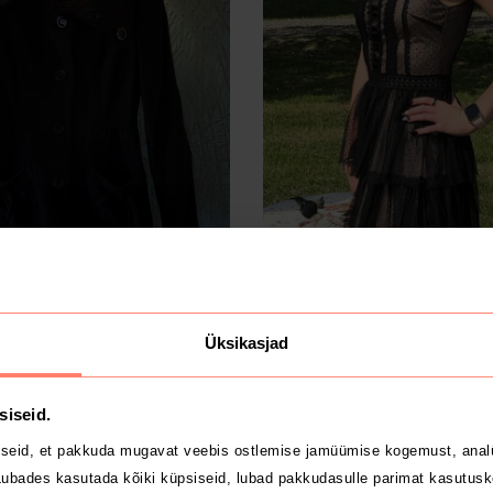
6 €
M
a
Dresshouse
Üksikasjad
2
siseid.
seid, et pakkuda mugavat veebis ostlemise jamüümise kogemust, analü
ubades kasutada kõiki küpsiseid, lubad pakkudasulle parimat kasutusk