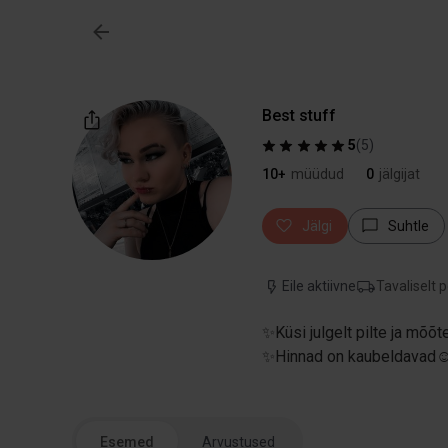
Best stuff
5
(
5
)
10+
müüdud
0
jälgijat
Jälgi
Suhtle
Eile aktiivne
Tavaliselt 
✨Küsi julgelt pilte ja mõõt
Esemed
Arvustused