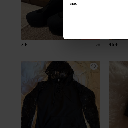
sisu.
MÜÜDUD
7 €
45 €
38