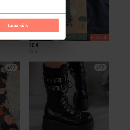
Luba kõik
MÜÜDUD
MÜÜDUD
10 €
Muu
2
3