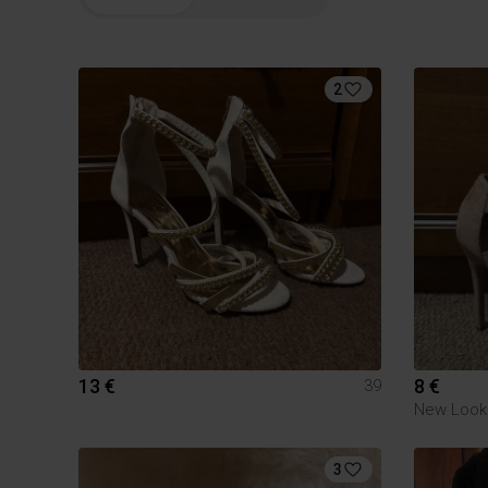
2
13 €
8 €
39
New Look
3