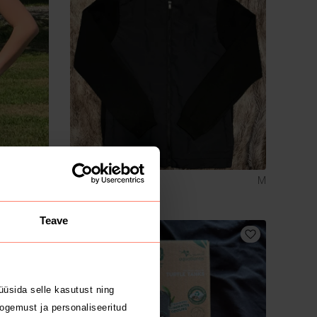
2 €
S
M
Muu
Teave
üsida selle kasutust ning
ogemust ja personaliseeritud