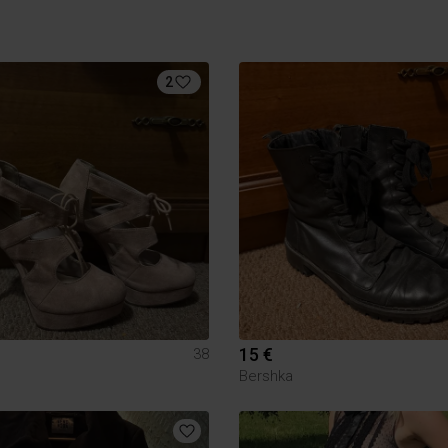
2
15 €
38
Bershka