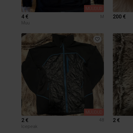
MÜÜDUD
4 €
200 €
M
Muu
MÜÜDUD
2 €
2 €
48
Icepeak