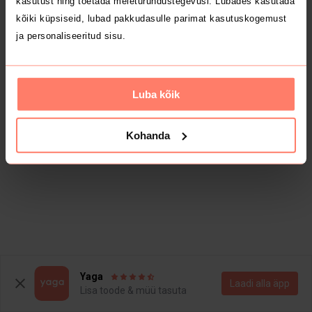
kasutust ning toetada meieturundustegevusi. Lubades kasutada
kõiki küpsiseid, lubad pakkudasulle parimat kasutuskogemust
ja personaliseeritud sisu.
Luba kõik
Kohanda
Yaga
Laadi alla äpp
Lisa toode & müü tasuta