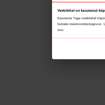
Veebilehel on kasutatud küp
Kasutame Yaga veebilehel küpsi
toetada meieturundustegevusi. L
sisu.