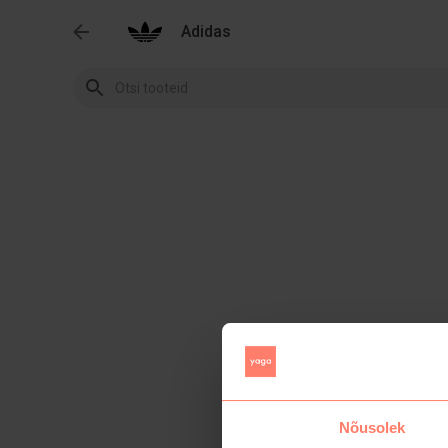
Adidas
Nõusolek