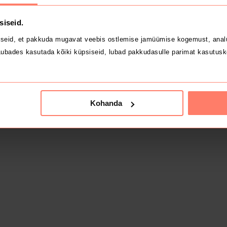
siseid.
seid, et pakkuda mugavat veebis ostlemise jamüümise kogemust, analü
ubades kasutada kõiki küpsiseid, lubad pakkudasulle parimat kasutusk
Kohanda