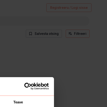
Registreeru / Logi sisse
Salvesta otsing
Filtreeri
Teave