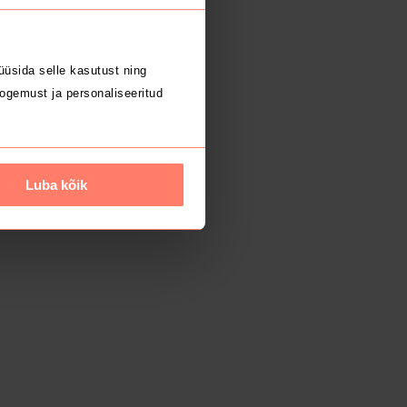
üsida selle kasutust ning
ogemust ja personaliseeritud
Luba kõik