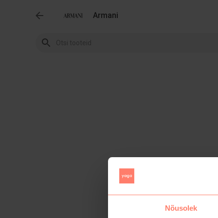
Armani
Nõusolek