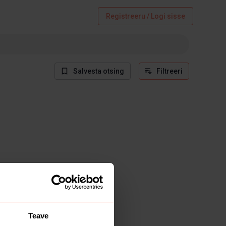
Registreeru / Logi sisse
Salvesta otsing
Filtreeri
Teave