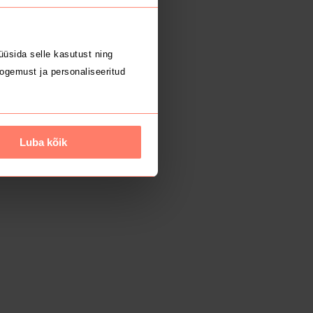
üsida selle kasutust ning
ogemust ja personaliseeritud
Luba kõik