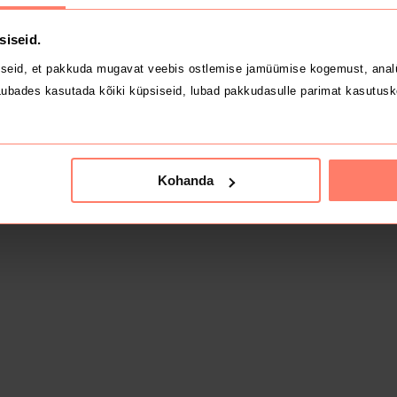
siseid.
seid, et pakkuda mugavat veebis ostlemise jamüümise kogemust, analü
ubades kasutada kõiki küpsiseid, lubad pakkudasulle parimat kasutusk
Kohanda