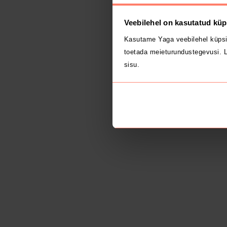
Veebilehel on kasutatud küp
Kasutame Yaga veebilehel küpsi
toetada meieturundustegevusi. L
sisu.