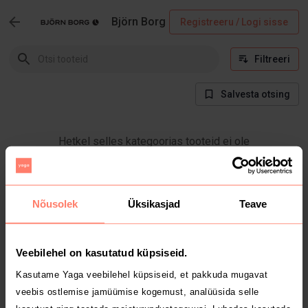
Björn Borg
Registreeru / Logi sisse
Filtreeri
Salvesta otsing
Hetkel selles kategoorias tooteid ei ole
Nõusolek
Üksikasjad
Teave
Veebilehel on kasutatud küpsiseid.
Kasutame Yaga veebilehel küpsiseid, et pakkuda mugavat
veebis ostlemise jamüümise kogemust, analüüsida selle