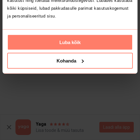
kasutust ning toetada meieturundustegevusi. Lubades kasutada
kõiki küpsiseid, lubad pakkudasulle parimat kasutuskogemust
ja personaliseeritud sisu.
Luba kõik
Kohanda
Yaga
Laadi alla äpp
Lisa toode & müü tasuta