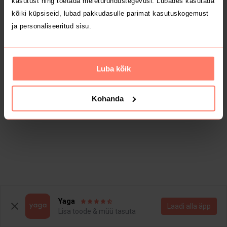
kasutust ning toetada meieturundustegevusi. Lubades kasutada
kõiki küpsiseid, lubad pakkudasulle parimat kasutuskogemust
ja personaliseeritud sisu.
Luba kõik
Kohanda
Yaga
Laadi alla äpp
Lisa toode & müü tasuta