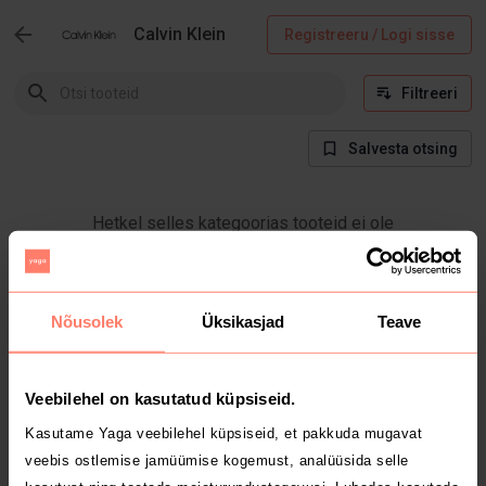
Calvin Klein
Registreeru / Logi sisse
Filtreeri
Salvesta otsing
Hetkel selles kategoorias tooteid ei ole
Nõusolek
Üksikasjad
Teave
Veebilehel on kasutatud küpsiseid.
Kasutame Yaga veebilehel küpsiseid, et pakkuda mugavat
veebis ostlemise jamüümise kogemust, analüüsida selle