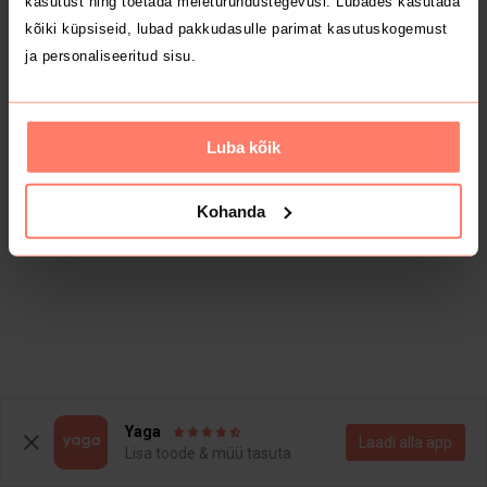
kasutust ning toetada meieturundustegevusi. Lubades kasutada
kõiki küpsiseid, lubad pakkudasulle parimat kasutuskogemust
ja personaliseeritud sisu.
Luba kõik
Kohanda
Yaga
Laadi alla äpp
Lisa toode & müü tasuta