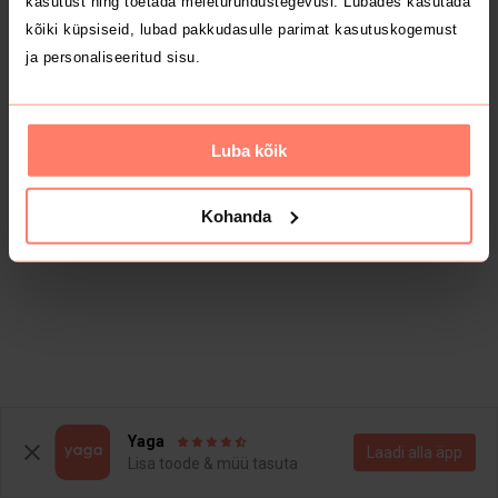
kasutust ning toetada meieturundustegevusi. Lubades kasutada
kõiki küpsiseid, lubad pakkudasulle parimat kasutuskogemust
ja personaliseeritud sisu.
Luba kõik
Kohanda
Yaga
Laadi alla äpp
Lisa toode & müü tasuta