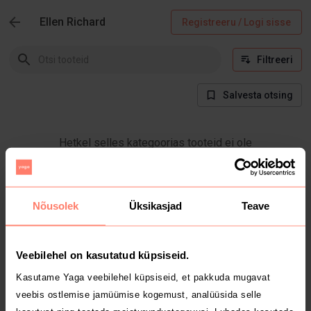
Ellen Richard
Registreeru / Logi sisse
Filtreeri
Salvesta otsing
Hetkel selles kategoorias tooteid ei ole
Nõusolek
Üksikasjad
Teave
Veebilehel on kasutatud küpsiseid.
Kasutame Yaga veebilehel küpsiseid, et pakkuda mugavat
veebis ostlemise jamüümise kogemust, analüüsida selle