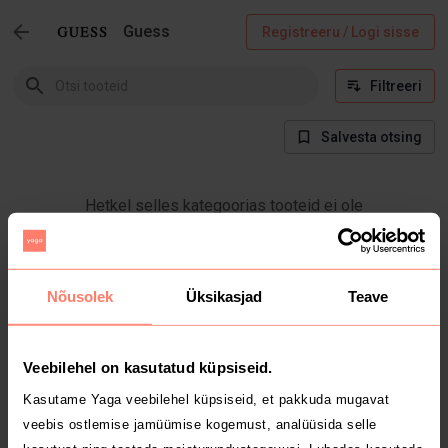
Guess
Registreeru / Logi sisse
Filtreeri
Salvesta otsing
Hetkel selles kategoorias tooteid ei ole
Nõusolek
Üksikasjad
Teave
Veebilehel on kasutatud küpsiseid.
Kasutame Yaga veebilehel küpsiseid, et pakkuda mugavat
veebis ostlemise jamüümise kogemust, analüüsida selle