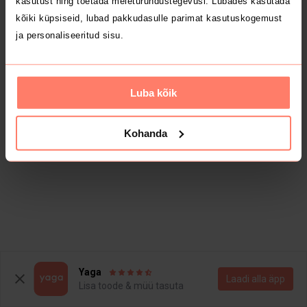
kasutust ning toetada meieturundustegevusi. Lubades kasutada
kõiki küpsiseid, lubad pakkudasulle parimat kasutuskogemust
ja personaliseeritud sisu.
Luba kõik
Kohanda
Yaga
Laadi alla äpp
Lisa toode & müü tasuta