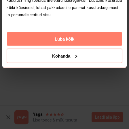
kasutust ning toetada meieturundustegevusi. Lubades kasutada
kõiki küpsiseid, lubad pakkudasulle parimat kasutuskogemust
ja personaliseeritud sisu.
Luba kõik
Kohanda
Yaga
Laadi alla äpp
Lisa toode & müü tasuta