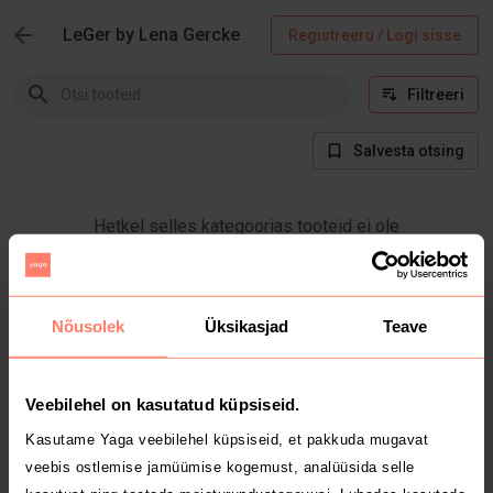
LeGer by Lena Gercke
Registreeru / Logi sisse
Filtreeri
Salvesta otsing
Hetkel selles kategoorias tooteid ei ole
Nõusolek
Üksikasjad
Teave
Veebilehel on kasutatud küpsiseid.
Kasutame Yaga veebilehel küpsiseid, et pakkuda mugavat
veebis ostlemise jamüümise kogemust, analüüsida selle