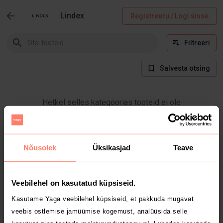
Lindex
Registreeru / Logi sisse
Filtreeri
Salvesta otsing
Hetkel selles kategoorias tooteid ei ole
Nõusolek
Üksikasjad
Teave
Veebilehel on kasutatud küpsiseid.
Kasutame Yaga veebilehel küpsiseid, et pakkuda mugavat
veebis ostlemise jamüümise kogemust, analüüsida selle