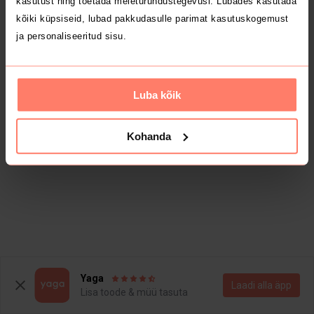
kasutust ning toetada meieturundustegevusi. Lubades kasutada
kõiki küpsiseid, lubad pakkudasulle parimat kasutuskogemust
ja personaliseeritud sisu.
Luba kõik
Kohanda
Yaga
Laadi alla äpp
Lisa toode & müü tasuta