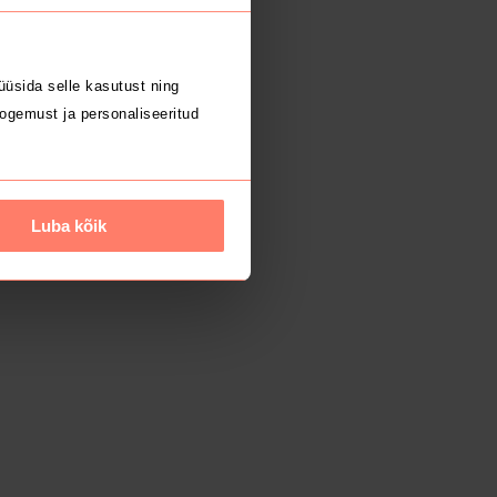
üsida selle kasutust ning
ogemust ja personaliseeritud
Luba kõik