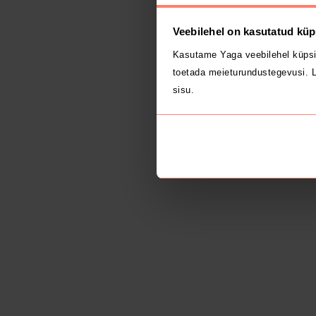
Veebilehel on kasutatud küp
Kasutame Yaga veebilehel küpsi
toetada meieturundustegevusi. L
sisu.