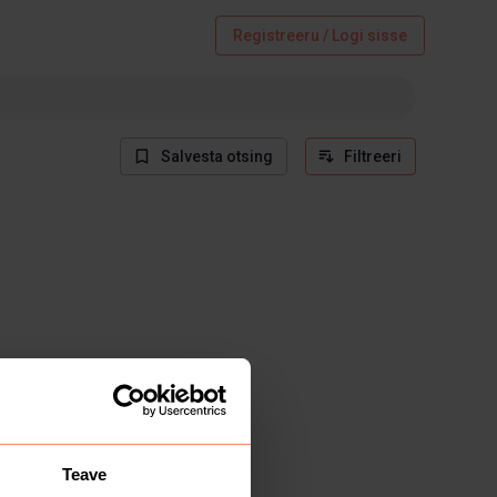
Registreeru / Logi sisse
Salvesta otsing
Filtreeri
Teave