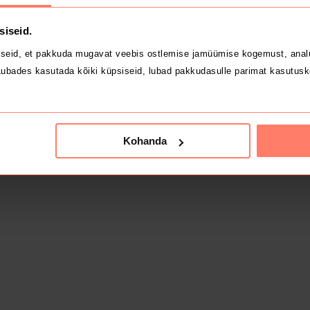
siseid.
seid, et pakkuda mugavat veebis ostlemise jamüümise kogemust, analü
ubades kasutada kõiki küpsiseid, lubad pakkudasulle parimat kasutusk
Kohanda