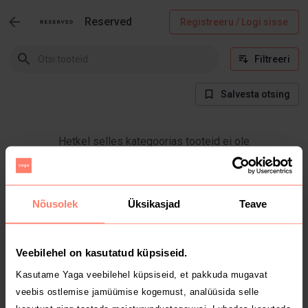
Reserved
Registreeru / Logi sisse
Filtreeri
Salvesta otsing
Hetkel selles kategoorias tooteid ei ole
Nõusolek
Üksikasjad
Teave
Veebilehel on kasutatud küpsiseid.
Kasutame Yaga veebilehel küpsiseid, et pakkuda mugavat
veebis ostlemise jamüümise kogemust, analüüsida selle