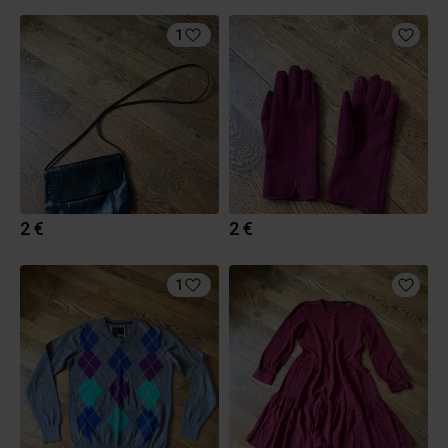
1
2 €
2 €
1