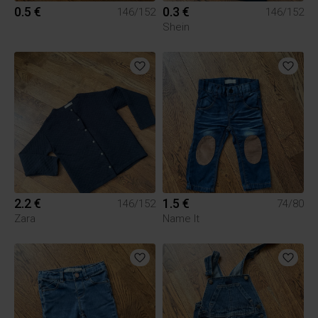
0.5 €
0.3 €
146/152
146/152
Shein
2.2 €
1.5 €
146/152
74/80
Zara
Name It