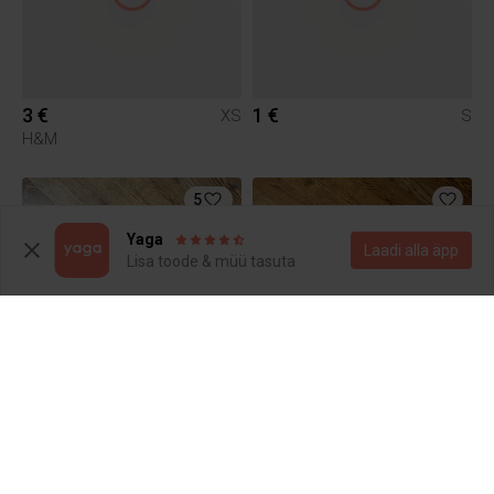
3 €
1 €
XS
S
H&M
5
Yaga
Laadi alla äpp
Lisa toode & müü tasuta
2.5 €
2.5 €
M
XS
1