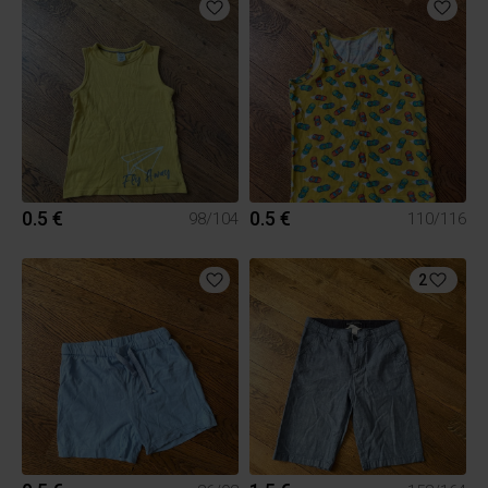
0.5 €
0.5 €
98/104
110/116
2