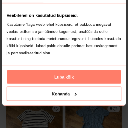
Veebilehel on kasutatud küpsiseid.
4 €
3 €
39
40
Kasutame Yaga veebilehel küpsiseid, et pakkuda mugavat
veebis ostlemise jamüümise kogemust, analüüsida selle
kasutust ning toetada meieturundustegevusi. Lubades kasutada
kõiki küpsiseid, lubad pakkudasulle parimat kasutuskogemust
ja personaliseeritud sisu.
Luba kõik
3.5 €
3.5 €
36
36
Kohanda
8