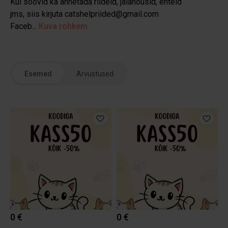
Kui soovid ka annetada riideid, jalanõusid, ehteid
jms, siis kirjuta catshelpriided@gmail.com
Faceb...
Kuva rohkem
Esemed
Arvustused
0 €
0 €