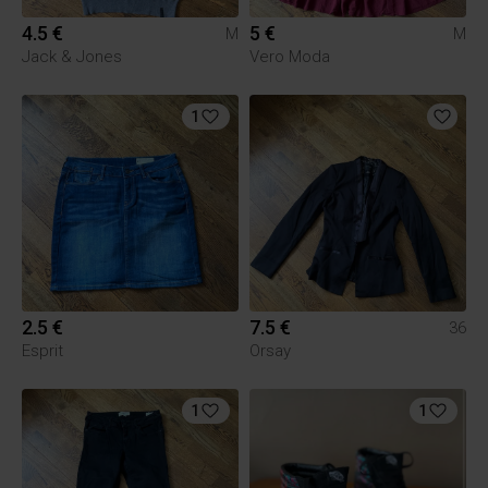
4.5 €
5 €
M
M
Jack & Jones
Vero Moda
1
2.5 €
7.5 €
36
Esprit
Orsay
1
1