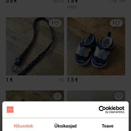
0.5 €
1.5 €
86/92
158/164
H&M
1
1
1 €
1.5 €
XS
Nõusolek
Üksikasjad
Teave