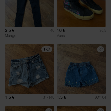
3.5 €
10 €
40
36,5
Mango
Vans
1
1.5 €
1.5 €
134/140
98/104