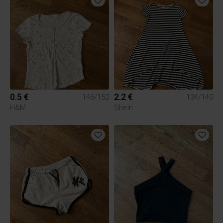
0.5 €
2.2 €
146/152
134/140
H&M
Shein