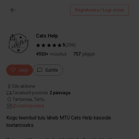
Registreeru / Logi sisse
Cats Help
5
(
294
)
4920+
müüdud
757
jälgijat
Jälgi
Suhtle
Eile aktiivne
Tavaliselt postitab
2 päevaga
Tartumaa, Tartu
@
catshelpriided
Kogu teenitud tulu läheb MTÜ Cats Help kasside
toetamiseks.