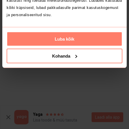
kasutust ning toetada meieturundustegevusi. Lubades kasutada
kõiki küpsiseid, lubad pakkudasulle parimat kasutuskogemust
ja personaliseeritud sisu.
Luba kõik
Kohanda
Yaga
Laadi alla äpp
Lisa toode & müü tasuta