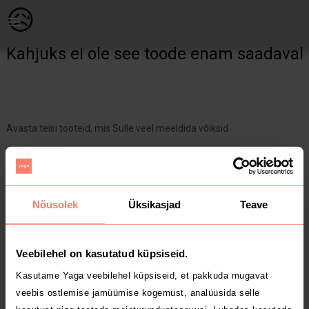
Naistele | valge turtleneck pluus suurusele s 💋💋 | YAGA
😥
Kahjuks ei ole see toode enam saadaval
Avasta teisi tooteid, mis Sulle veel meeldida võiksid
Yaga pealehele
Nõusolek
Üksikasjad
Teave
Veebilehel on kasutatud küpsiseid.
Kasutame Yaga veebilehel küpsiseid, et pakkuda mugavat
veebis ostlemise jamüümise kogemust, analüüsida selle