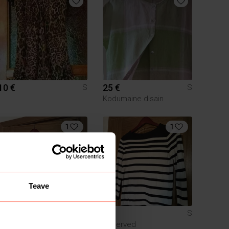
10 €
25 €
S
S
Kodumaine disain
1
1
Teave
4 €
4 €
S
S
Zara
Reserved