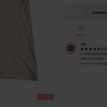
Ostukaits
Meeldib
cid
5
(
8
Sellel nädalal akt
140+
Müüdud
412
Jä
Tavaliselt postitab
2
MÜÜDUD