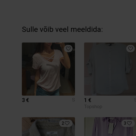
Sulle võib veel meeldida:
3 €
1 €
S
Topshop
2
3