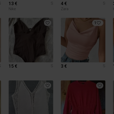
13 €
4 €
S
S
S
Nike
Zara
1
15 €
3 €
S
S
S