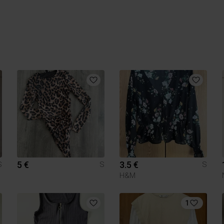
5 €
3.5 €
S
S
S
H&M
1