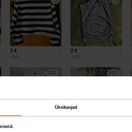
2 €
2 €
S
S
S
H&M
H&M
1
1
Üksikasjad
8.5 €
4 €
S
S
S
siseid.
Lindex