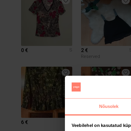
0 €
2 €
S
Reserved
Nõusolek
6 €
8 €
S
Veebilehel on kasutatud küp