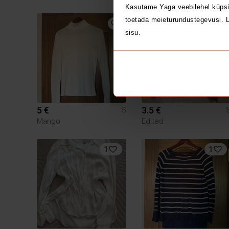
Kasutame Yaga veebilehel küpsi
toetada meieturundustegevusi. L
sisu.
5 €
3.5 €
S
Mango
Edited
1
1