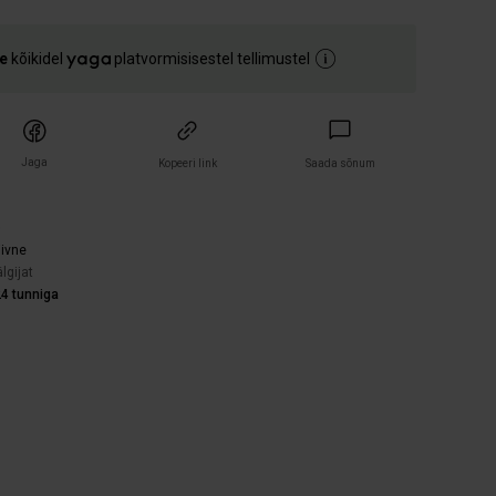
e
kõikidel
platvormisisestel tellimustel
Jaga
Kopeeri link
Saada sõnum
)
iivne
lgijat
4 tunniga