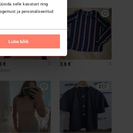
üsida selle kasutust ning
ogemust ja personaliseeritud
Luba kõik
3 €
3.6 €
S
S
Shein
2