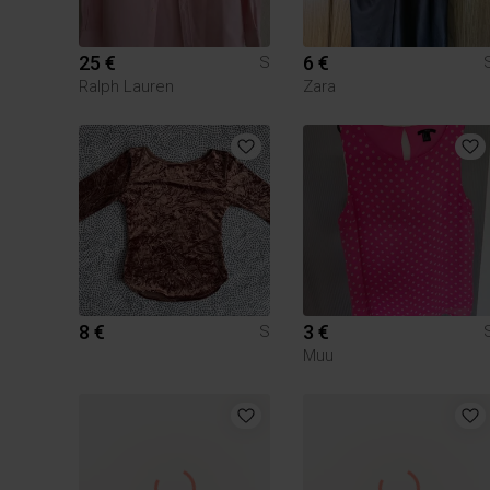
25 €
6 €
S
Ralph Lauren
Zara
8 €
3 €
S
Muu