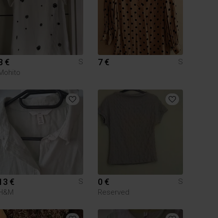
8 €
7 €
S
S
Mohito
13 €
0 €
S
S
H&M
Reserved