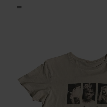
Naistele | xxxtentacion valge särk suurusele s 💋 | YAGA