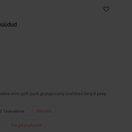
müüdud
native emo goth punk grunge cunty snatched bling lil peep
d: Uueväärne
Naistele
Särgid ja pluusid