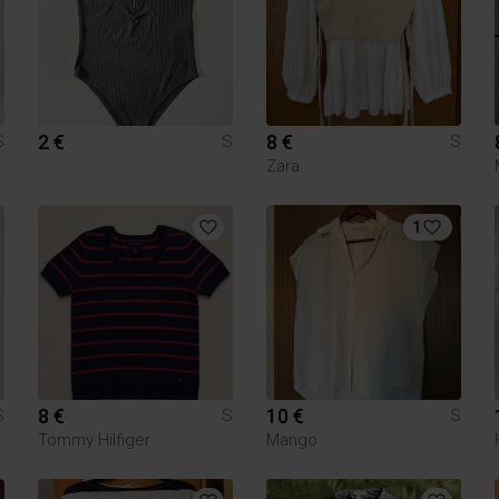
2 €
8 €
S
S
S
Zara
1
8 €
10 €
S
S
S
Tommy Hilfiger
Mango