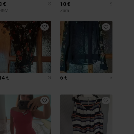
3 €
10 €
S
S
H&M
Zara
14 €
6 €
S
S