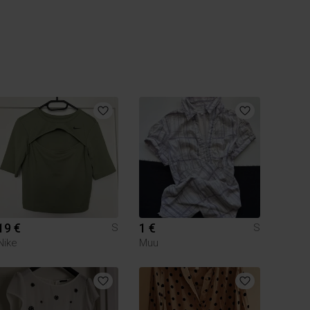
19 €
1 €
S
S
Nike
Muu