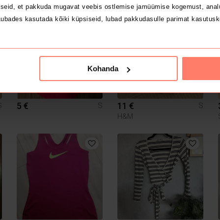
seid, et pakkuda mugavat veebis ostlemise jamüümise kogemust, analü
ubades kasutada kõiki küpsiseid, lubad pakkudasulle parimat kasutusk
1
Kohanda
5 €
11 €
S
S
S
H&M