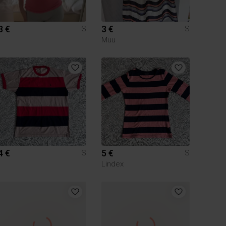
3 €
3 €
S
S
Muu
4 €
5 €
S
S
Lindex