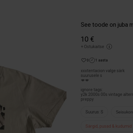
See toode on juba 
10 €
+
Ostukaitse
0
1 aasta
xxxtentacion valge särk
suurusele s
💋💋
ignore tags:
y2k 2000s 00s vintage alter
preppy
Suurus: S
Seisukor
Särgid, pusad & kudumid