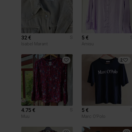
32 €
5 €
S
Isabel Marant
Amisu
2
4.75 €
5 €
S
Muu
Marc O'Polo