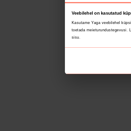
Veebilehel on kasutatud küp
Kasutame Yaga veebilehel küpsi
toetada meieturundustegevusi. L
sisu.