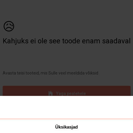
😥
Kahjuks ei ole see toode enam saadaval
Avasta teisi tooteid, mis Sulle veel meeldida võiksid
Yaga pealehele
Üksikasjad