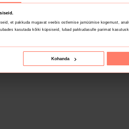
siseid.
seid, et pakkuda mugavat veebis ostlemise jamüümise kogemust, analü
ubades kasutada kõiki küpsiseid, lubad pakkudasulle parimat kasutusk
Kohanda