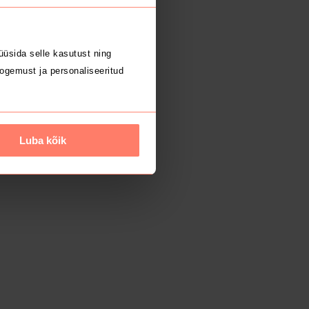
üsida selle kasutust ning
ogemust ja personaliseeritud
Luba kõik