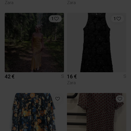
Zara
Zara
1
1
42 €
16 €
S
S
Zara