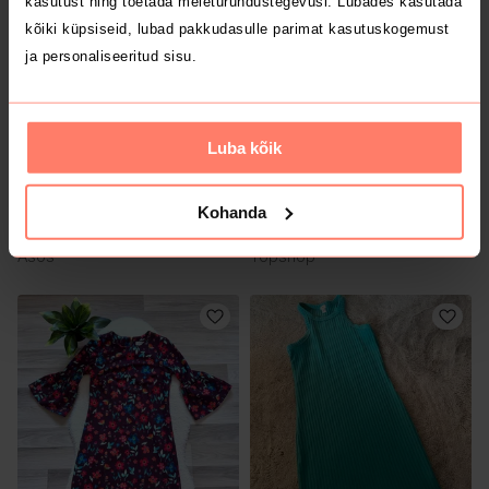
kasutust ning toetada meieturundustegevusi. Lubades kasutada
1
kõiki küpsiseid, lubad pakkudasulle parimat kasutuskogemust
ja personaliseeritud sisu.
Luba kõik
Kohanda
2 €
3 €
S
S
Asos
Topshop