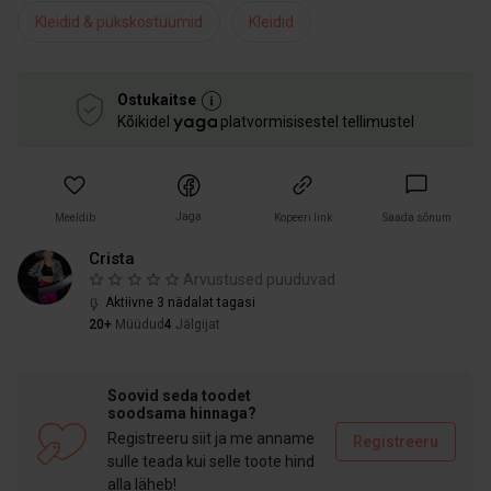
Kleidid & pükskostüümid
Kleidid
Ostukaitse
Kõikidel
platvormisisestel tellimustel
Jaga
Meeldib
Kopeeri link
Saada sõnum
Crista
Arvustused puuduvad
Aktiivne 3 nädalat tagasi
20+
Müüdud
4
Jälgijat
Soovid seda toodet
soodsama hinnaga?
Registreeru siit ja me anname
Registreeru
sulle teada kui selle toote hind
alla läheb!