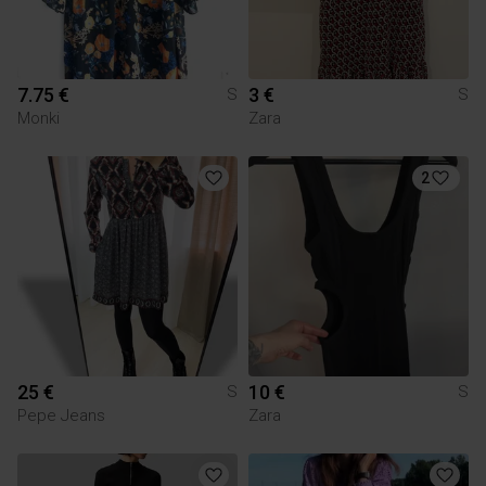
7.75 €
3 €
S
S
Monki
Zara
2
25 €
10 €
S
S
Pepe Jeans
Zara