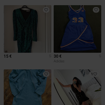
15 €
30 €
S
S
Adidas
1