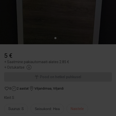
5 €
+
Saatmine pakiautomaati alates 2.85 €
+
Ostukaitse
Pood on hetkel puhkusel
0
2 aastat
Viljandimaa
,
Viljandi
Kleit S
Suurus: S
Seisukord: Hea
Naistele