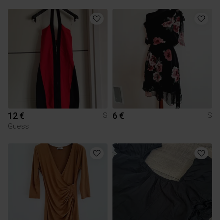
12 €
6 €
S
S
Guess