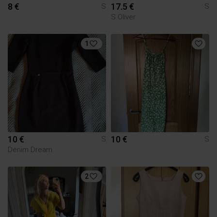
8 €
17.5 €
S
S
S.Oliver
1
10 €
10 €
S
S
Denim Dream
2