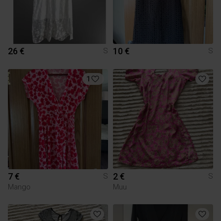
26 €
10 €
S
S
1
7 €
2 €
S
S
Mango
Muu