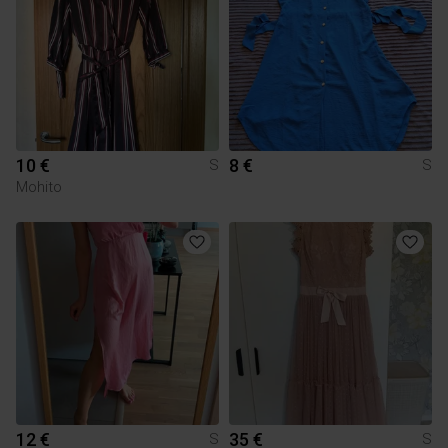
10 €
8 €
S
S
Mohito
12 €
35 €
S
S