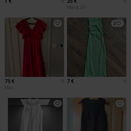
1 €
35 €
S
S
Max & Co
2
75 €
7 €
S
S
Muu