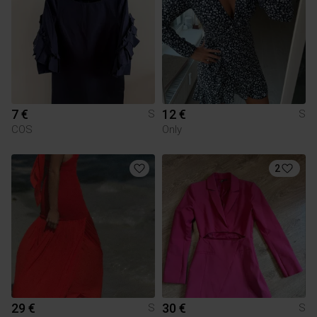
7 €
12 €
S
S
COS
Only
2
29 €
30 €
S
S