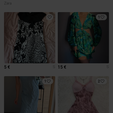
Zara
1
5 €
15 €
S
S
1
2