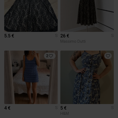
5.5 €
26 €
S
S
Massimo Dutti
2
4 €
5 €
S
S
H&M