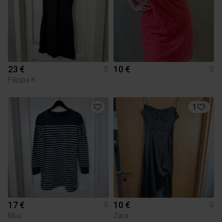
23 €
10 €
S
S
Filippa K
1
17 €
10 €
S
S
Muu
Zara