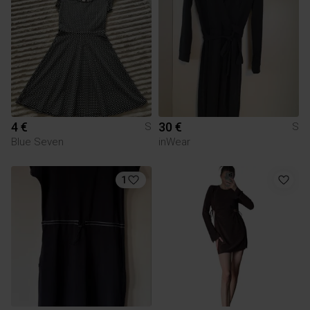
4 €
30 €
S
S
Blue Seven
inWear
1