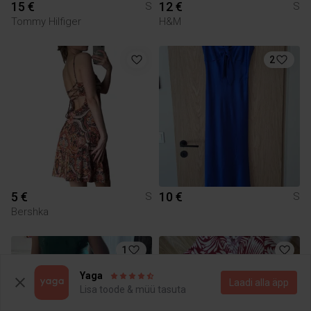
15 €
12 €
S
S
Tommy Hilfiger
H&M
2
5 €
10 €
S
S
Bershka
1
Yaga
Laadi alla äpp
Lisa toode & müü tasuta