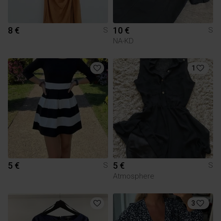
8 €
10 €
S
S
NA-KD
1
5 €
5 €
S
S
Atmosphere
3