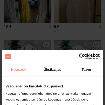
15 €
5 €
S
S
Muu
Nõusolek
Üksikasjad
Teave
Veebilehel on kasutatud küpsiseid.
5 €
4 €
S
S
Kasutame Yaga veebilehel küpsiseid, et pakkuda mugavat
Missguided
veebis ostlemise jamüümise kogemust, analüüsida selle