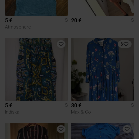
5 €
20 €
S
S
Atmosphere
6
5 €
30 €
S
S
Indiska
Max & Co