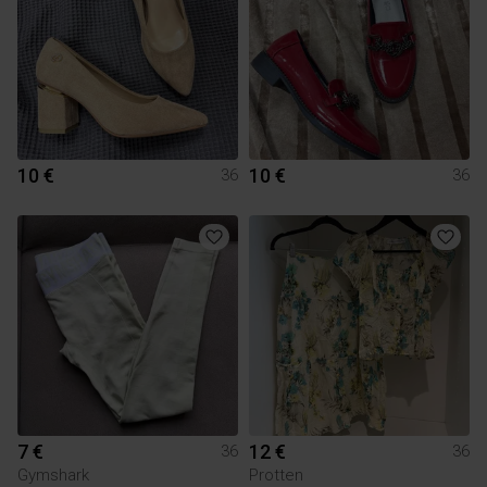
10 €
10 €
36
36
7 €
12 €
36
36
Gymshark
Protten