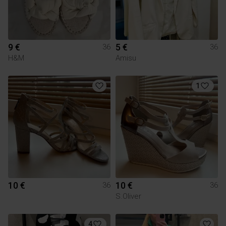
9 €
5 €
36
36
H&M
Amisu
1
10 €
10 €
36
36
S.Oliver
4