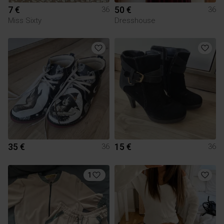
7 €
50 €
36
36
Miss Sixty
Dresshouse
35 €
15 €
36
36
1