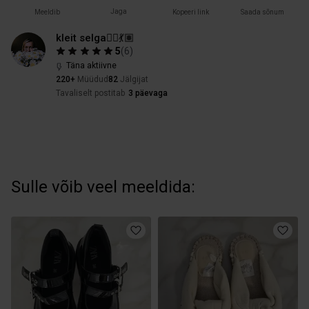
Jaga
Meeldib
Kopeeri link
Saada sõnum
kleit selga🧞‍♀️💃🏽
5
(
6
)
Täna aktiivne
220+
Müüdud
82
Jälgijat
Tavaliselt postitab
3 päevaga
Sulle võib veel meeldida: