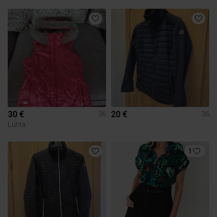
30 €
20 €
36
36
Luhta
1