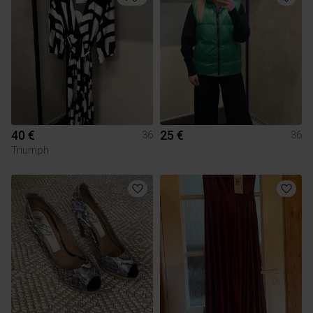
40 €
25 €
36
36
Triumph