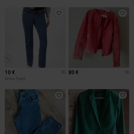
10 €
80 €
36
36
Anna Field