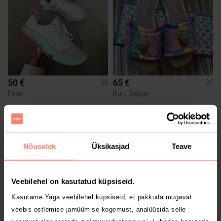
50 €
65 €
36
36
Nike
Kurt Geiger
Nõusolek
Üksikasjad
Teave
Veebilehel on kasutatud küpsiseid.
Kasutame Yaga veebilehel küpsiseid, et pakkuda mugavat
veebis ostlemise jamüümise kogemust, analüüsida selle
10 €
5 €
36
36