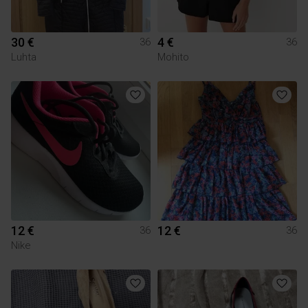
30 €
4 €
36
36
Luhta
Mohito
12 €
12 €
36
36
Nike