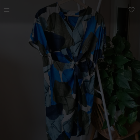
Naistele | Ägeda lõike ja silmapaistva mustriga CO | YAGA