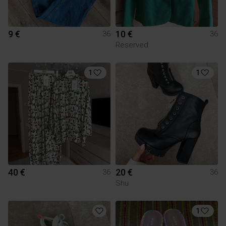
9 €
10 €
36
36
Reserved
1
1
40 €
20 €
36
36
Shu
1