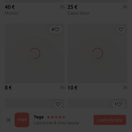
40 €
25 €
36
36
Mohito
Calvin Klein
4
8 €
10 €
36
36
1
Yaga
Laadi alla äpp
Lisa toode & müü tasuta