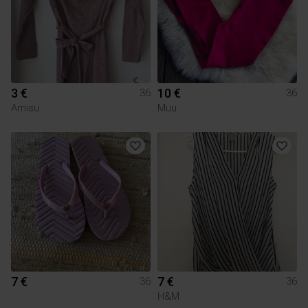
3 €
10 €
36
36
Amisu
Muu
7 €
7 €
36
36
H&M