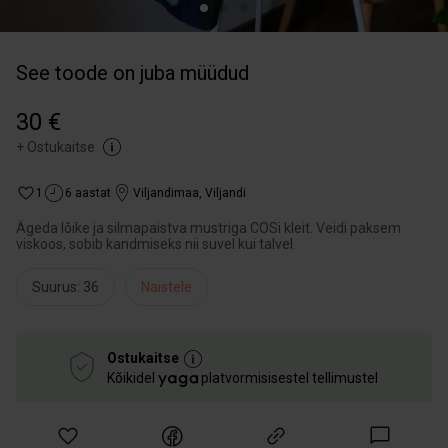
See toode on juba müüdud
30 €
+
Ostukaitse
1
6 aastat
Viljandimaa
,
Viljandi
Ägeda lõike ja silmapaistva mustriga COSi kleit. Veidi paksem
viskoos, sobib kandmiseks nii suvel kui talvel.
Suurus: 36
Naistele
Ostukaitse
Kõikidel
platvormisisestel tellimustel