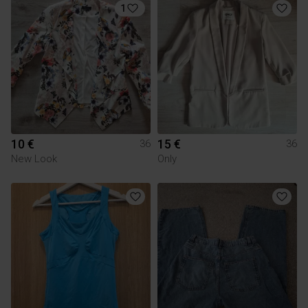
1
10 €
15 €
36
36
New Look
Only