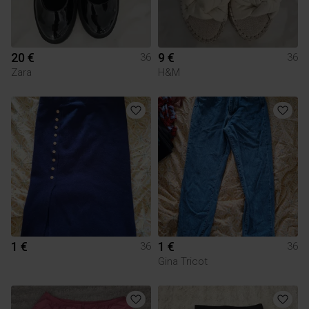
20 €
9 €
36
36
Zara
H&M
1 €
1 €
36
36
Gina Tricot