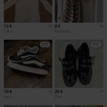
10 €
8 €
36
36
Luhta
Reserved
1
1
10 €
20 €
36
36
Vans
Zara