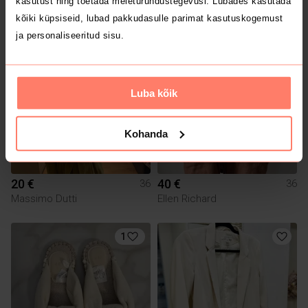
kasutust ning toetada meieturundustegevusi. Lubades kasutada
H&M
kõiki küpsiseid, lubad pakkudasulle parimat kasutuskogemust
ja personaliseeritud sisu.
2
15
Luba kõik
Kohanda
20 €
40 €
36
36
Massimo Dutti
Ellen Richard
1