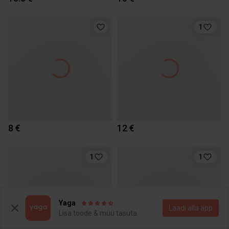
1
8 €
12 €
1
1
Yaga
Laadi alla äpp
Lisa toode & müü tasuta