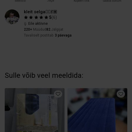
Jaga
Meeldib
Kopeeri link
Saada sõnum
kleit selga🧞‍♀️💃🏽
5
(
6
)
Eile aktiivne
220+
Müüdud
82
Jälgijat
Tavaliselt postitab
3 päevaga
Sulle võib veel meeldida: