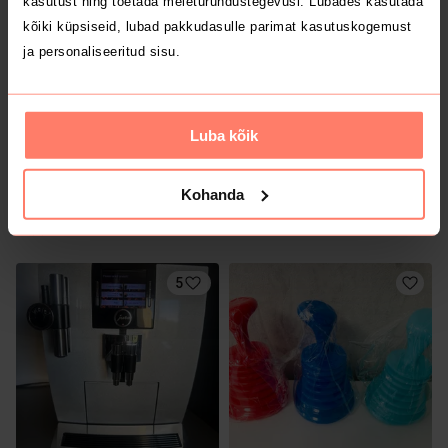
kasutust ning toetada meieturundustegevusi. Lubades kasutada
1
kõiki küpsiseid, lubad pakkudasulle parimat kasutuskogemust
ja personaliseeritud sisu.
Luba kõik
Kohanda
16.9 €
6.99 €
Tupperware
5