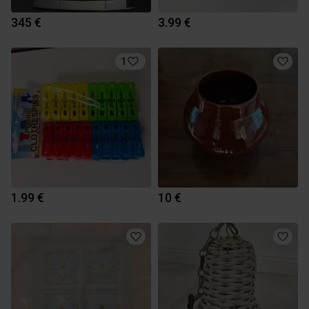
345 €
3.99 €
1
1.99 €
10 €