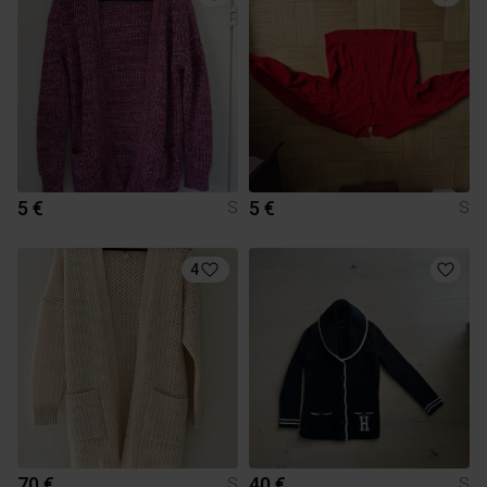
5 €
5 €
S
S
4
70 €
40 €
S
S