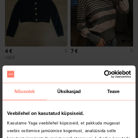
4 €
7 €
S
S
H&M
4
Nõusolek
Üksikasjad
Teave
Veebilehel on kasutatud küpsiseid.
Kasutame Yaga veebilehel küpsiseid, et pakkuda mugavat
veebis ostlemise jamüümise kogemust, analüüsida selle
2 €
7 €
S
S