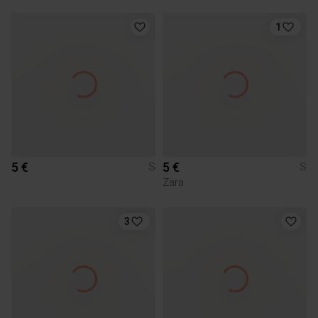
1
5 €
5 €
S
S
Zara
3