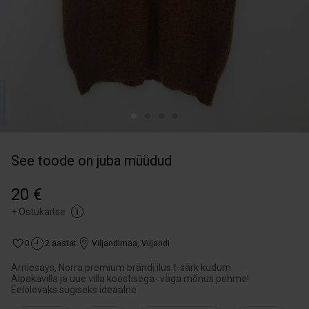
See toode on juba müüdud
20 €
+
Ostukaitse
0
2 aastat
Viljandimaa
,
Viljandi
Arniesays, Norra premium brändi ilus t-särk kudum
Alpakavilla ja uue villa koostisega- väga mõnus pehme!
Eelolevaks sügiseks ideaalne