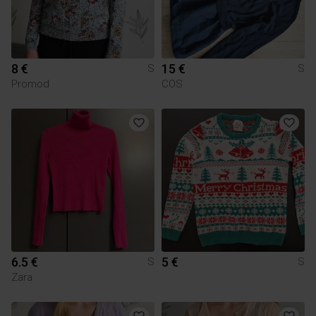
8 €
15 €
S
S
Promod
COS
6.5 €
5 €
S
S
Zara