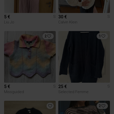
5 €
30 €
S
S
Liu Jo
Calvin Klein
2
1
5 €
25 €
S
S
Missguided
Selected Femme
2