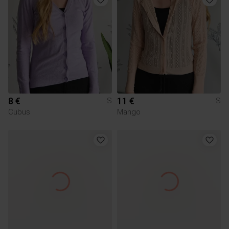
8 €
11 €
S
S
Cubus
Mango