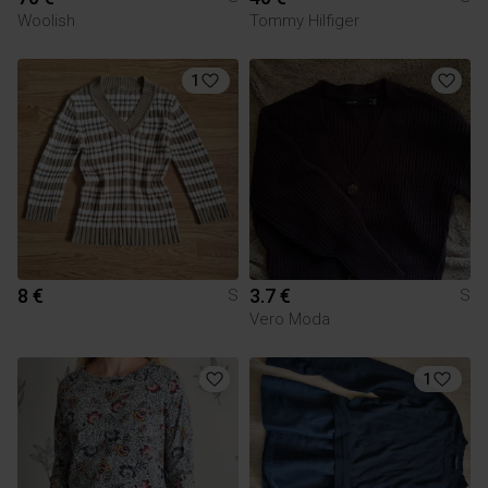
Woolish
Tommy Hilfiger
1
8 €
3.7 €
S
S
Vero Moda
1