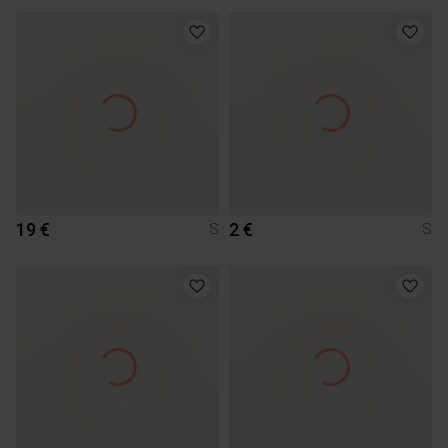
19 €
2 €
S
S