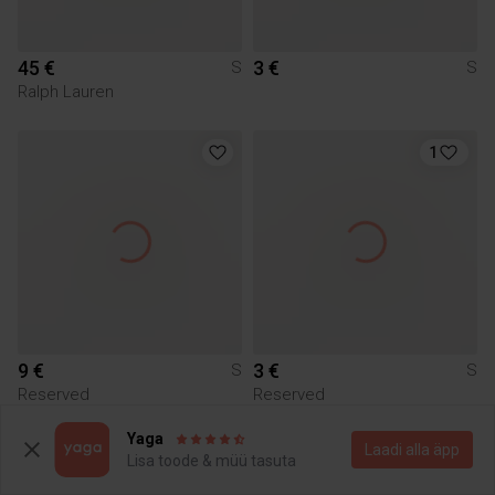
45 €
3 €
S
S
Ralph Lauren
1
9 €
3 €
S
S
Reserved
Reserved
Yaga
Laadi alla äpp
1
2
Lisa toode & müü tasuta