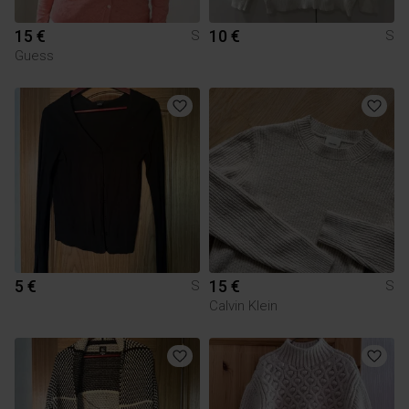
15 €
10 €
S
S
Guess
5 €
15 €
S
S
Calvin Klein