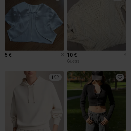
5 €
10 €
S
S
Guess
1