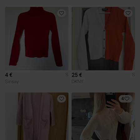
4 €
25 €
S
S
Sinsay
DKNY
4