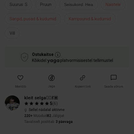
Suurus: S
Pruun
Seisukord: Hea
Naistele
Särgid, pusad & kudumid
Kampsunid & kudumid
Vill
Ostukaitse
Kõikidel
platvormisisestel tellimustel
Jaga
Meeldib
Kopeeri link
Saada sõnum
kleit selga🧞‍♀️💃🏽
5
(
6
)
Sellel nädalal aktiivne
220+
Müüdud
82
Jälgijat
Tavaliselt postitab
3 päevaga