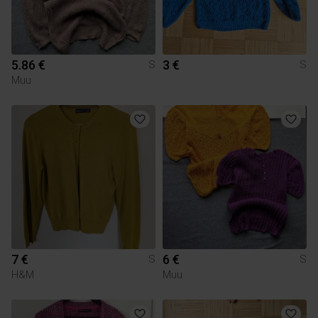
5.86 €
3 €
S
S
Muu
7 €
6 €
S
S
H&M
Muu