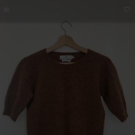
Naistele | Arniesays, Norra premium brändi ilus t- | YAGA