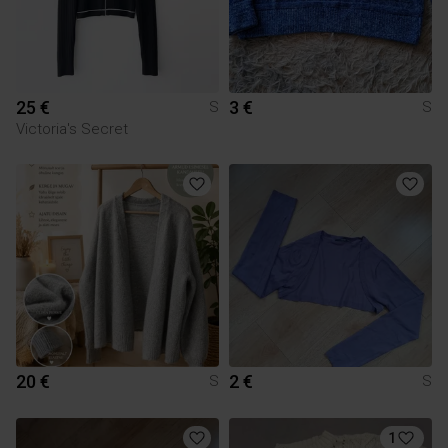
25 €
3 €
S
S
Victoria's Secret
20 €
2 €
S
S
1