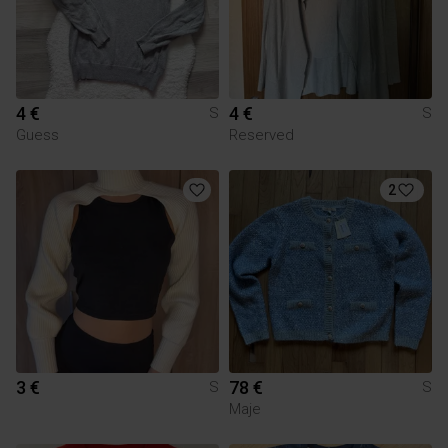
4 €
4 €
S
S
Guess
Reserved
2
3 €
78 €
S
S
Maje