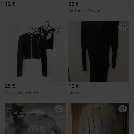
12 €
25 €
S
S
Victoria's Secret
25 €
10 €
S
S
Victoria's Secret
Mosaic