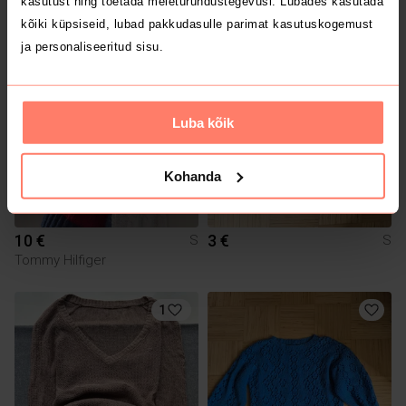
kasutust ning toetada meieturundustegevusi. Lubades kasutada
New Yorker
kõiki küpsiseid, lubad pakkudasulle parimat kasutuskogemust
ja personaliseeritud sisu.
1
Luba kõik
Kohanda
10 €
3 €
S
S
Tommy Hilfiger
1