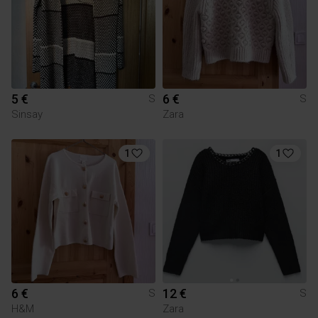
5 €
6 €
S
S
Sinsay
Zara
1
1
6 €
12 €
S
S
H&M
Zara