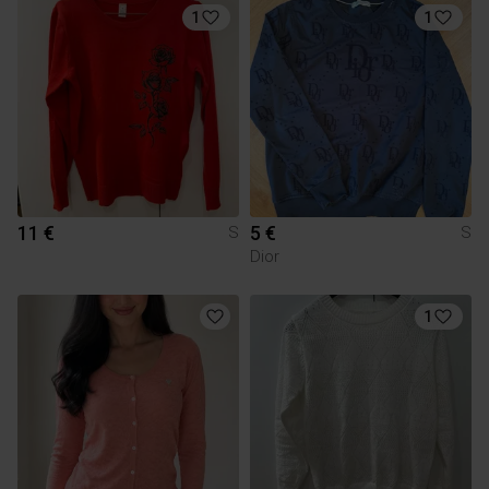
1
1
11 €
5 €
S
S
Dior
1