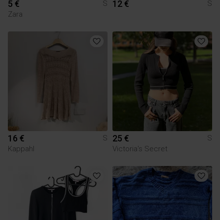
5 €
12 €
S
S
Zara
16 €
25 €
S
S
Kappahl
Victoria's Secret