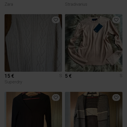
Zara
Stradivarius
15 €
5 €
S
S
Superdry