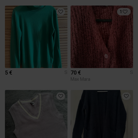
1
5 €
70 €
S
S
Max Mara