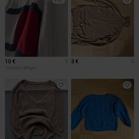
10 €
3 €
S
S
Tommy Hilfiger