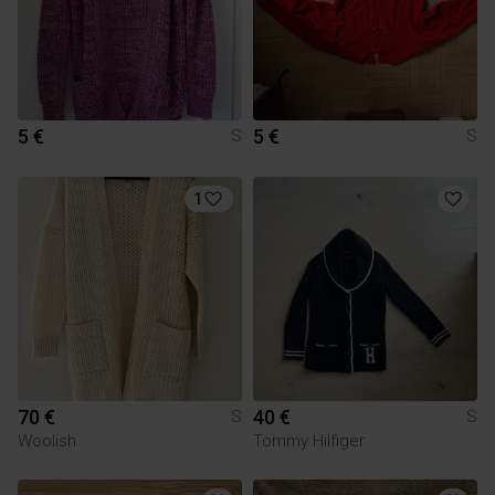
5 €
5 €
S
S
1
70 €
40 €
S
S
Woolish
Tommy Hilfiger