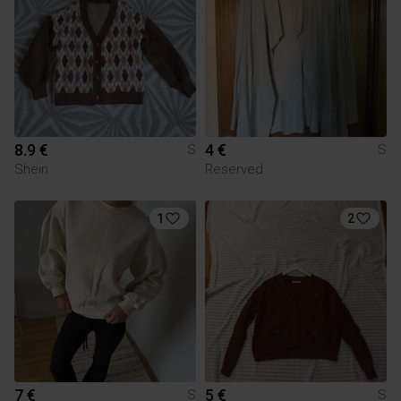
8.9 €
4 €
S
S
Shein
Reserved
1
2
7 €
5 €
S
S