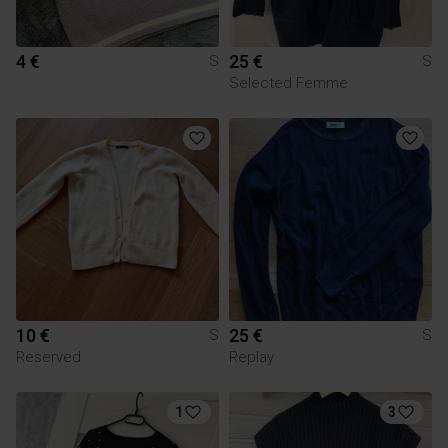
4 €
25 €
S
S
Selected Femme
10 €
25 €
S
S
Reserved
Replay
1
3