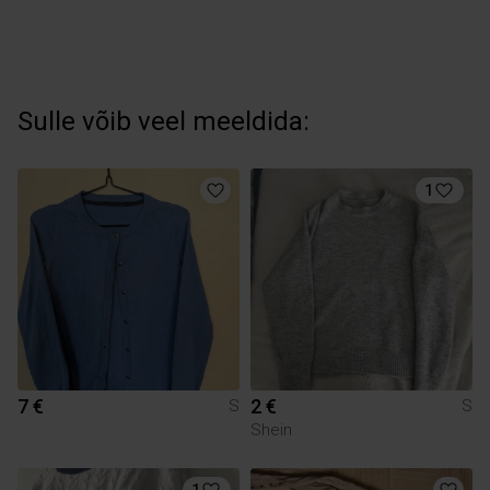
Sulle võib veel meeldida:
1
7 €
2 €
S
S
Shein
1