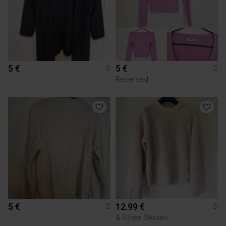
5 €
5 €
S
S
Reserved
5 €
12.99 €
S
S
& Other Stories