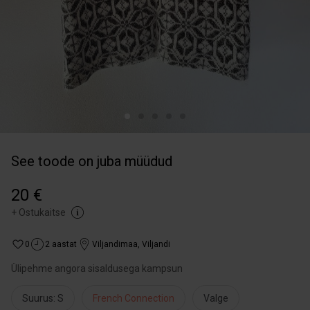
See toode on juba müüdud
20 €
+
Ostukaitse
0
2 aastat
Viljandimaa
,
Viljandi
Ülipehme angora sisaldusega kampsun
Suurus: S
French Connection
Valge