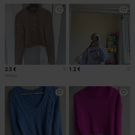
2.5 €
1.2 €
S
S
Amisu