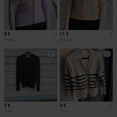
8 €
11 €
S
S
Cubus
Mango
5 €
4 €
S
S
Zara
Zara