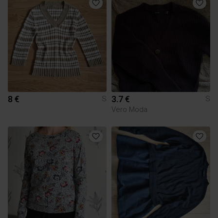
8 €
3.7 €
S
S
Vero Moda