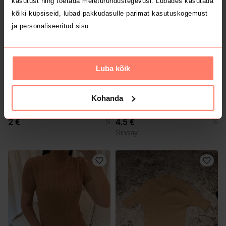
kasutust ning toetada meieturundustegevusi. Lubades kasutada
kõiki küpsiseid, lubad pakkudasulle parimat kasutuskogemust
ja personaliseeritud sisu.
Luba kõik
Kohanda
2 €
4.5 €
S
S
Sinsay