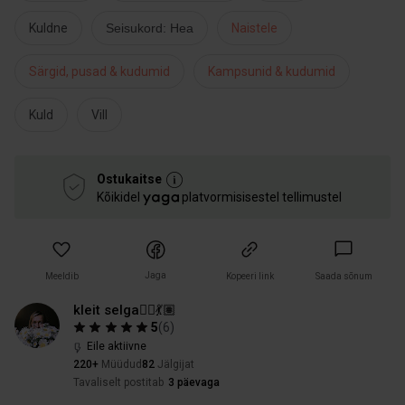
Kuldne
Seisukord: Hea
Naistele
Särgid, pusad & kudumid
Kampsunid & kudumid
Kuld
Vill
Ostukaitse
Kõikidel
platvormisisestel tellimustel
Jaga
Meeldib
Kopeeri link
Saada sõnum
kleit selga🧞‍♀️💃🏽
5
(
6
)
Eile aktiivne
220+
Müüdud
82
Jälgijat
Tavaliselt postitab
3 päevaga