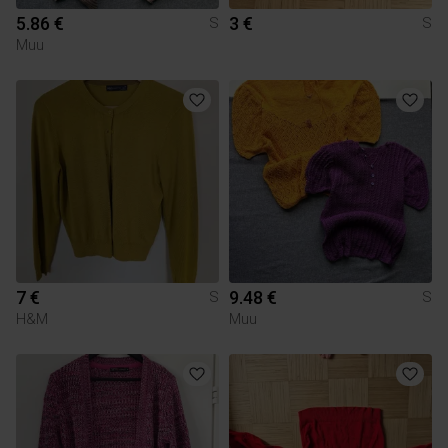
5.86 €
3 €
S
S
Muu
7 €
9.48 €
S
S
H&M
Muu