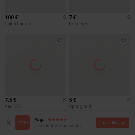
100 €
7 €
S
S
Ralph Lauren
Reserved
7.5 €
5 €
S
S
Käsitöö
Springfield
Yaga
Laadi alla äpp
Lisa toode & müü tasuta