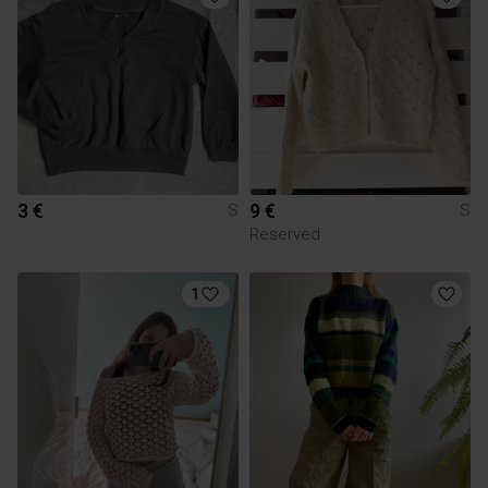
3 €
9 €
S
S
Reserved
1