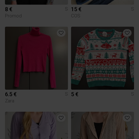
8 €
15 €
S
S
Promod
COS
6.5 €
5 €
S
S
Zara