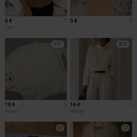
6 €
5 €
S
S
Zara
1
2
10 €
16 €
S
S
Guess
Mango