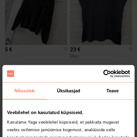
5 €
23 €
S
S
Muu
Nõusolek
Üksikasjad
Teave
Veebilehel on kasutatud küpsiseid.
Kasutame Yaga veebilehel küpsiseid, et pakkuda mugavat
veebis ostlemise jamüümise kogemust, analüüsida selle
5 €
19 €
S
S