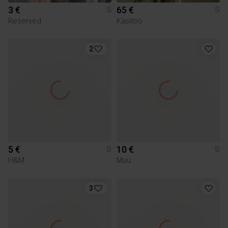
3 €
65 €
S
S
Reserved
Käsitöö
2
5 €
10 €
S
S
H&M
Muu
3