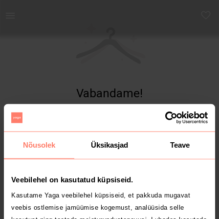
Yaga - Osta ja müü turvaliselt uut ja kasutatud kaupa
Vabandame!
Toodet ei leitud
Nõusolek
Üksikasjad
Teave
Veebilehel on kasutatud küpsiseid.
Kasutame Yaga veebilehel küpsiseid, et pakkuda mugavat
veebis ostlemise jamüümise kogemust, analüüsida selle