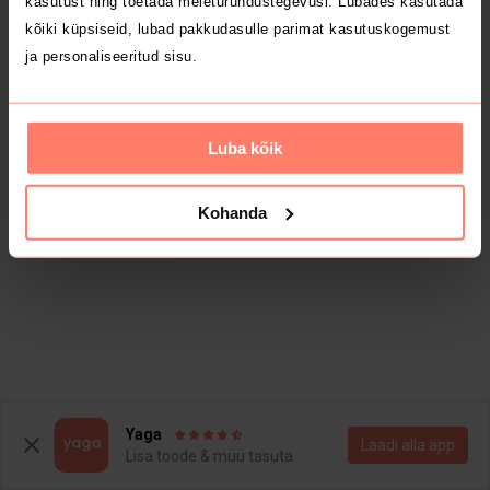
kasutust ning toetada meieturundustegevusi. Lubades kasutada
kõiki küpsiseid, lubad pakkudasulle parimat kasutuskogemust
ja personaliseeritud sisu.
Luba kõik
Kohanda
Yaga
Laadi alla äpp
Lisa toode & müü tasuta