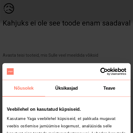
Ilu | Gucci Guilty Absolute Pour Femme lõhnan | YAGA
😥
Kahjuks ei ole see toode enam saadaval
Avasta teisi tooteid, mis Sulle veel meeldida võiksid
Yaga pealehele
Nõusolek
Üksikasjad
Teave
Veebilehel on kasutatud küpsiseid.
Kasutame Yaga veebilehel küpsiseid, et pakkuda mugavat
veebis ostlemise jamüümise kogemust, analüüsida selle