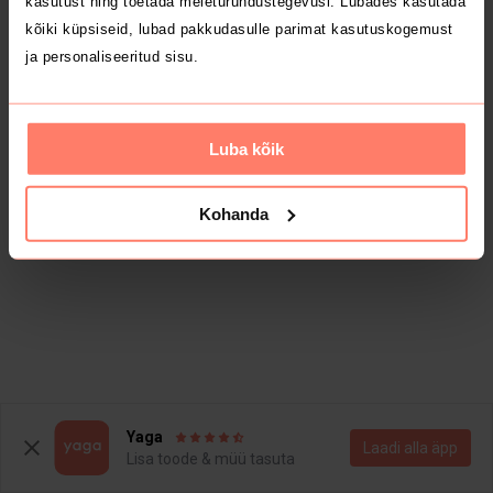
kasutust ning toetada meieturundustegevusi. Lubades kasutada
kõiki küpsiseid, lubad pakkudasulle parimat kasutuskogemust
ja personaliseeritud sisu.
Luba kõik
Kohanda
Yaga
Laadi alla äpp
Lisa toode & müü tasuta