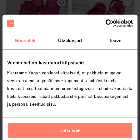
Nõusolek
Üksikasjad
Teave
2 €
3 €
Veebilehel on kasutatud küpsiseid.
27
Kasutame Yaga veebilehel küpsiseid, et pakkuda mugavat
veebis ostlemise jamüümise kogemust, analüüsida selle
kasutust ning toetada meieturundustegevusi. Lubades kasutada
kõiki küpsiseid, lubad pakkudasulle parimat kasutuskogemust
ja personaliseeritud sisu.
Luba kõik