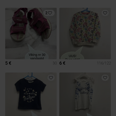
2
5 €
6 €
30
116/122