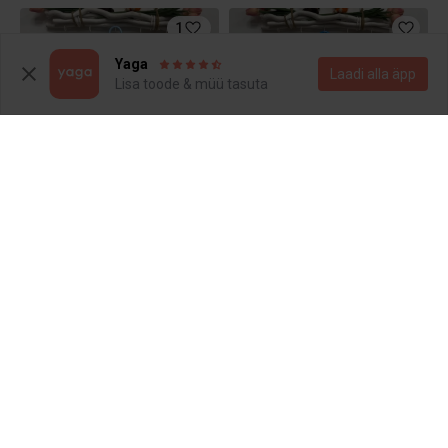
1
Yaga
Laadi alla äpp
Lisa toode & müü tasuta
5.5 €
3 €
128/134
122/128