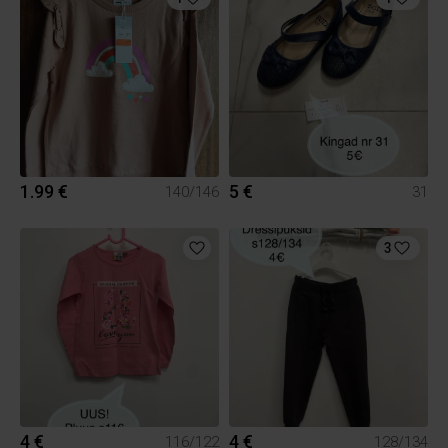
1.99 €
5 €
140/146
31
3
4 €
4 €
116/122
128/134