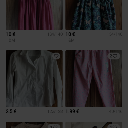
10 €
10 €
134/140
134/140
H&M
H&M
2
2.5 €
1.99 €
122/128
140/146
1
1