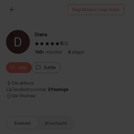
Registreeru / Logi sisse
Diana
5
(
2
)
160+
müüdud
6
jälgijat
Jälgi
Suhtle
Eile aktiivne
Tavaliselt postitab
24 tunniga
Ida-Virumaa
Esemed
Arvustused