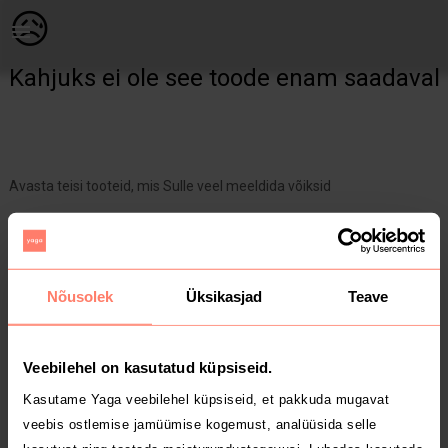
Raamatud & ajakirjad | 2011 aasta Miki Hiired terve seeria 12t | YAGA
😥
Kahjuks ei ole see toode enam saadaval
Avasta teisi tooteid, mis Sulle veel meeldida võiksid
Yaga pealehele
Nõusolek
Üksikasjad
Teave
Veebilehel on kasutatud küpsiseid.
Kasutame Yaga veebilehel küpsiseid, et pakkuda mugavat
veebis ostlemise jamüümise kogemust, analüüsida selle