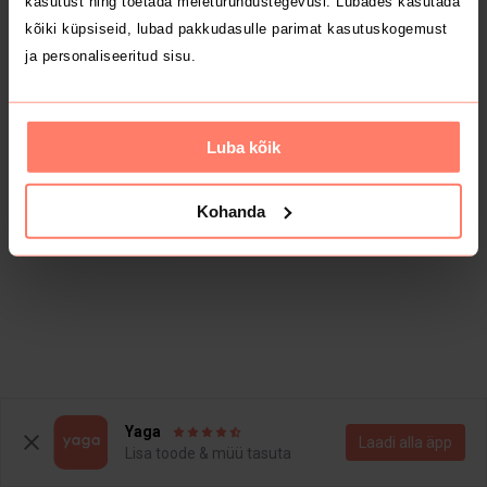
kasutust ning toetada meieturundustegevusi. Lubades kasutada
kõiki küpsiseid, lubad pakkudasulle parimat kasutuskogemust
ja personaliseeritud sisu.
Luba kõik
Kohanda
Yaga
Laadi alla äpp
Lisa toode & müü tasuta