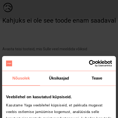
Lastele | H&amp;m Lühikesed 98, sobivad veidi kau | YAGA
😥
Kahjuks ei ole see toode enam saadaval
Avasta teisi tooteid, mis Sulle veel meeldida võiksid
Yaga pealehele
Nõusolek
Üksikasjad
Teave
Veebilehel on kasutatud küpsiseid.
Kasutame Yaga veebilehel küpsiseid, et pakkuda mugavat
veebis ostlemise jamüümise kogemust, analüüsida selle