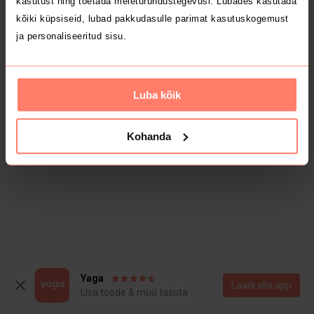
kasutust ning toetada meieturundustegevusi. Lubades kasutada
kõiki küpsiseid, lubad pakkudasulle parimat kasutuskogemust
ja personaliseeritud sisu.
Luba kõik
Kohanda
Yaga
Laadi alla äpp
Lisa toode & müü tasuta