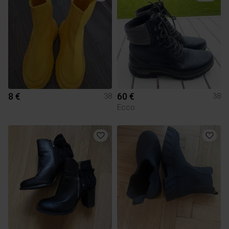
8 €
60 €
38
38
Ecco