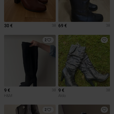
30 €
69 €
38
38
2
9 €
9 €
38
38
H&M
Aldo
2