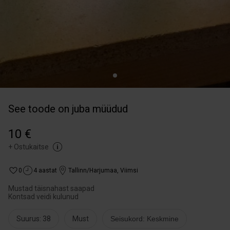
See toode on juba müüdud
10 €
+
Ostukaitse
0
4 aastat
Tallinn/Harjumaa
,
Viimsi
Mustad täisnahast saapad
Kontsad veidi kulunud
Suurus: 38
Must
Seisukord: Keskmine