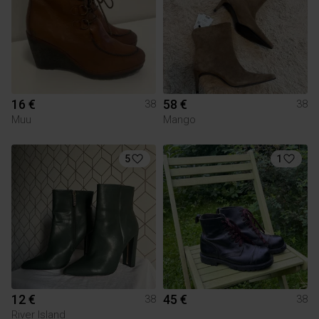
16 €
58 €
38
38
Muu
Mango
5
1
12 €
45 €
38
38
River Island