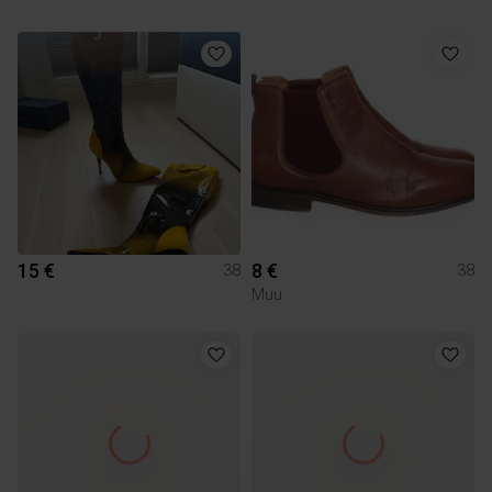
15 €
8 €
38
38
Muu