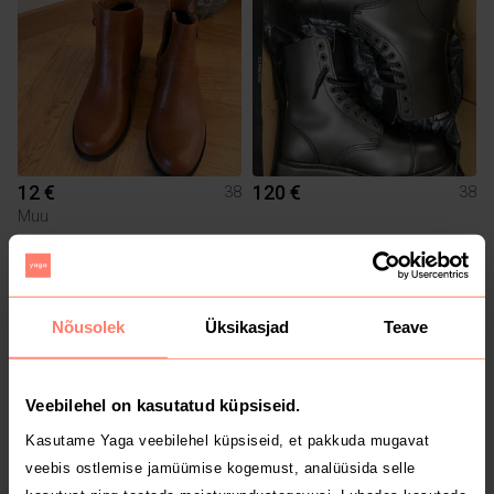
12 €
120 €
38
38
Muu
1
1
Nõusolek
Üksikasjad
Teave
Veebilehel on kasutatud küpsiseid.
Kasutame Yaga veebilehel küpsiseid, et pakkuda mugavat
veebis ostlemise jamüümise kogemust, analüüsida selle