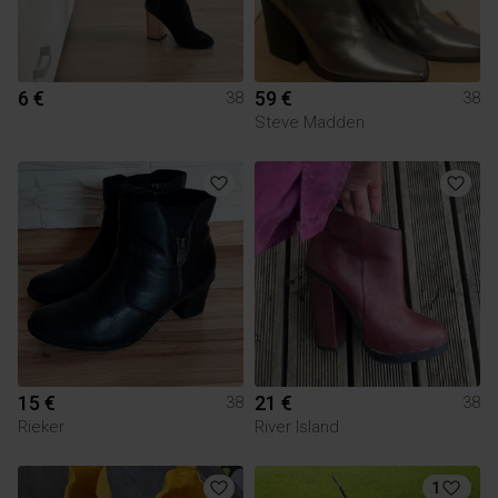
6 €
59 €
38
38
Steve Madden
15 €
21 €
38
38
Rieker
River Island
1