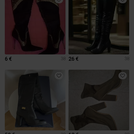
6 €
26 €
38
38