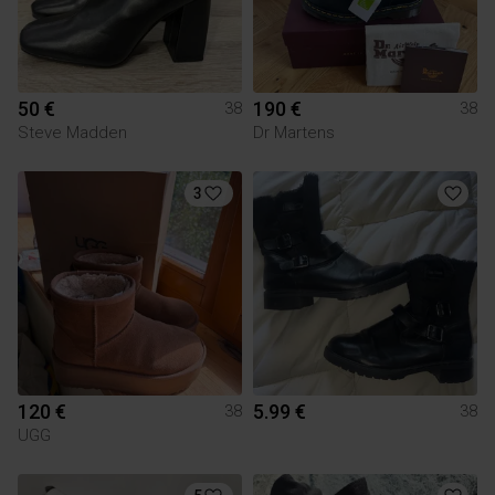
50 €
190 €
38
38
Steve Madden
Dr Martens
3
120 €
5.99 €
38
38
UGG