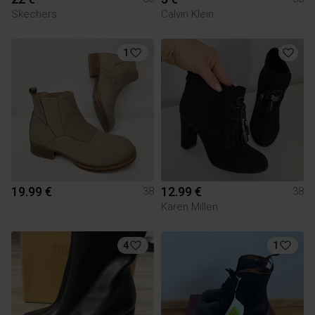
Skechers
Calvin Klein
1
19.99 €
12.99 €
38
38
Karen Millen
4
1