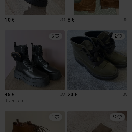
10 €
8 €
38
38
6
2
45 €
20 €
38
38
River Island
1
22