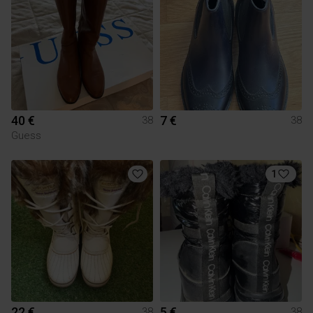
40 €
7 €
38
38
Guess
1
22 €
5 €
38
38