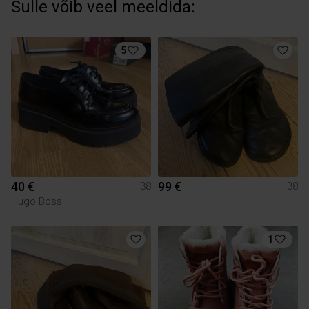
Sulle võib veel meeldida:
5
40 €
99 €
38
38
Hugo Boss
1