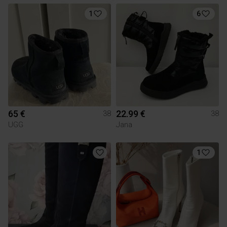
1
6
65 €
22.99 €
38
38
UGG
Jana
1