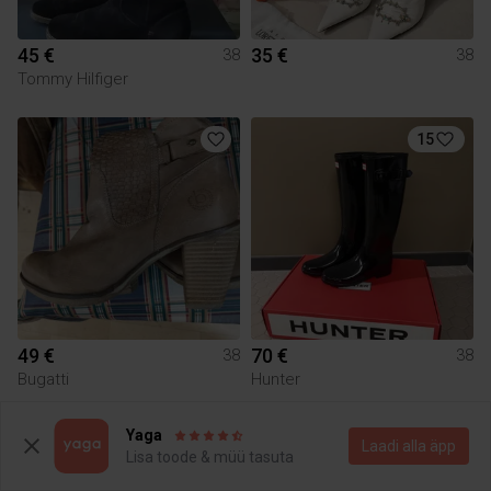
45 €
35 €
38
38
Tommy Hilfiger
15
49 €
70 €
38
38
Bugatti
Hunter
Yaga
2
Laadi alla äpp
Lisa toode & müü tasuta