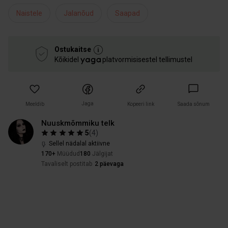
Naistele
Jalanõud
Saapad
Ostukaitse
Kõikidel
platvormisisestel tellimustel
Jaga
Meeldib
Kopeeri link
Saada sõnum
Nuuskmõmmiku telk
5
(
4
)
Sellel nädalal aktiivne
170+
Müüdud
180
Jälgijat
Tavaliselt postitab
2 päevaga