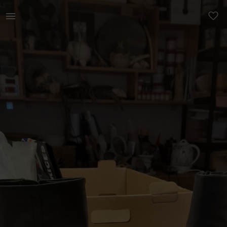
Naistele | Mustad täisnahast saapad Kontsad veidi | YAGA