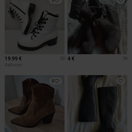
5
19.99 €
4 €
38
38
Aaltonen
5