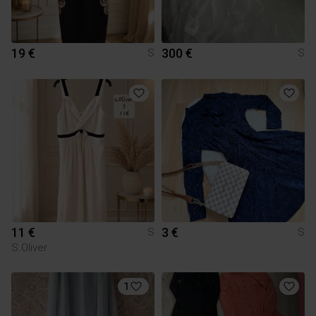
19 €
300 €
S
S
11 €
3 €
S
S
S.Oliver
1