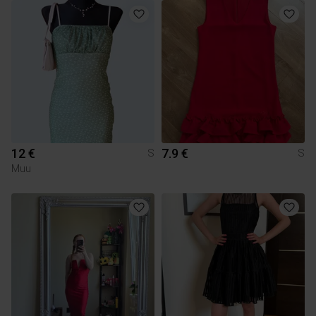
12 €
7.9 €
S
S
Muu