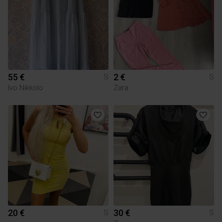
55 €
2 €
S
S
Ivo Nikkolo
Zara
20 €
30 €
S
S