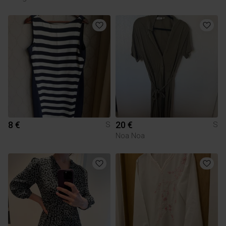
8 €
20 €
S
S
Noa Noa