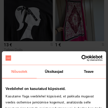
13 €
1 €
S
S
Tallinn Dolls
Nõusolek
Üksikasjad
Teave
Veebilehel on kasutatud küpsiseid.
Kasutame Yaga veebilehel küpsiseid, et pakkuda mugavat
veebis ostlemise jamüümise kogemust, analüüsida selle