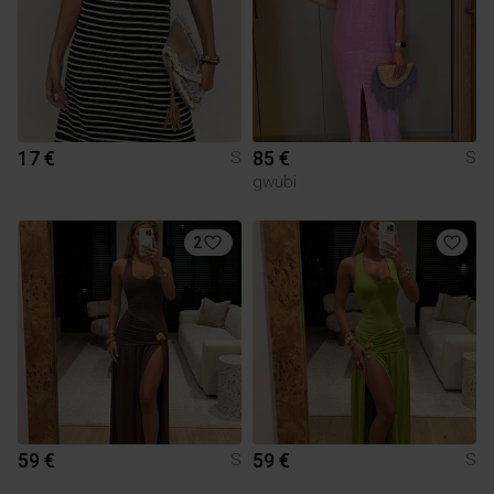
17 €
85 €
S
S
gwubi
2
59 €
59 €
S
S