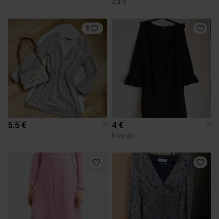
Zara
1
5.5 €
4 €
S
S
Mango