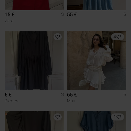
15 €
55 €
S
S
Zara
4
6 €
65 €
S
S
Pieces
Muu
1