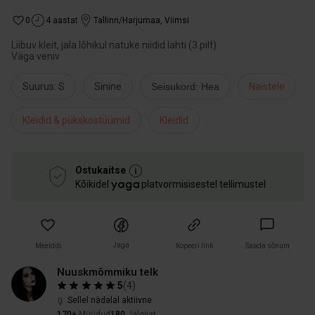
0
4 aastat
Tallinn/Harjumaa
,
Viimsi
Liibuv kleit, jala lõhikul natuke niidid lahti (3.pilt)
Väga veniv
Suurus: S
Sinine
Seisukord: Hea
Naistele
Kleidid & pükskostüümid
Kleidid
Ostukaitse
Kõikidel
platvormisisestel tellimustel
Jaga
Meeldib
Kopeeri link
Saada sõnum
Nuuskmõmmiku telk
5
(
4
)
Sellel nädalal aktiivne
170+
Müüdud
180
Jälgijat