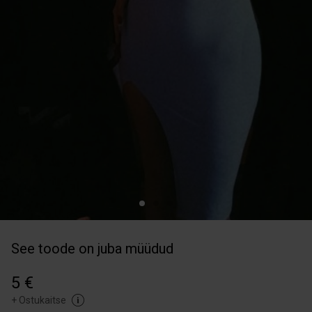
See toode on juba müüdud
5 €
+
Ostukaitse