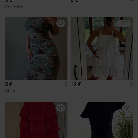
Cortefiel
1
5 €
12 €
S
S
Shein