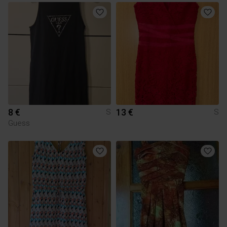
8 €
13 €
S
S
Guess