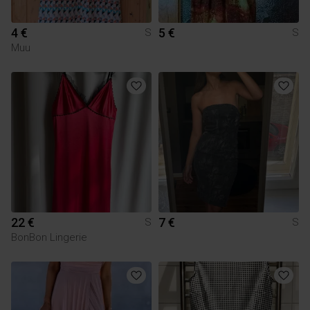
4 €
5 €
S
S
Muu
22 €
7 €
S
S
BonBon Lingerie