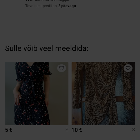
Tavaliselt postitab
2 päevaga
Sulle võib veel meeldida:
5 €
10 €
S
S