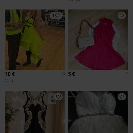
1
10 €
5 €
S
S
Muu