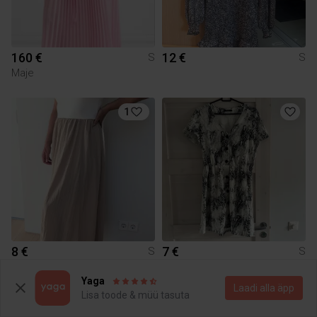
160 €
12 €
S
S
Maje
1
8 €
7 €
S
S
Reserved
Mohito
Yaga
Laadi alla äpp
Lisa toode & müü tasuta