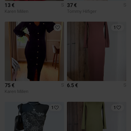
13 €
37 €
S
S
Karen Millen
Tommy Hilfiger
1
75 €
6.5 €
S
S
Karen Millen
1
1