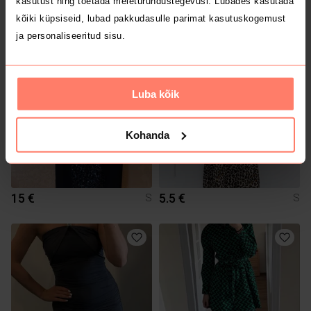
kasutust ning toetada meieturundustegevusi. Lubades kasutada
8 €
7.2 €
S
S
kõiki küpsiseid, lubad pakkudasulle parimat kasutuskogemust
Pieces
ja personaliseeritud sisu.
Luba kõik
Kohanda
15 €
5.5 €
S
S