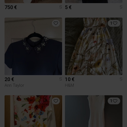
750 €
5 €
S
S
1
20 €
10 €
S
S
Ann Taylor
H&M
1