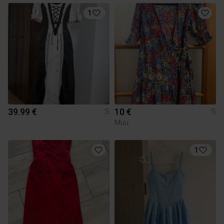
1
39.99 €
10 €
S
S
Muu
1