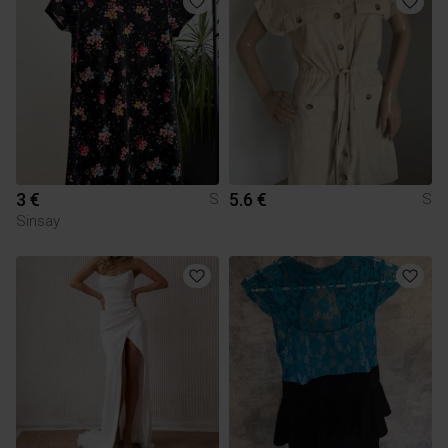
3 €
5.6 €
S
S
Sinsay