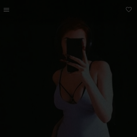
Naistele | Liibuv kleit, jala lõhikul natuke niidi | YAGA