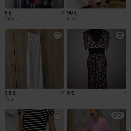
5 €
90 €
S
S
BikBok
Maje
3.5 €
5 €
S
S
Muu
3