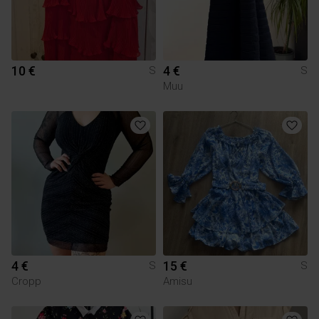
10 €
4 €
S
S
Muu
4 €
15 €
S
S
Cropp
Amisu