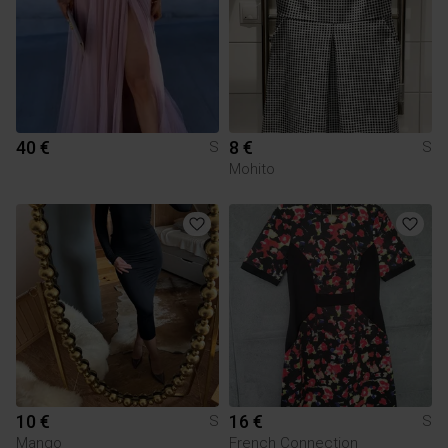
40 €
8 €
S
S
Mohito
10 €
16 €
S
S
Mango
French Connection