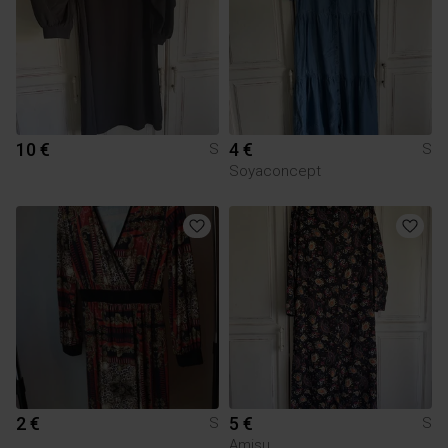
10 €
4 €
S
S
Soyaconcept
2 €
5 €
S
S
Amisu