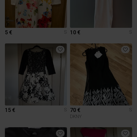
5 €
10 €
S
S
15 €
70 €
S
S
DKNY