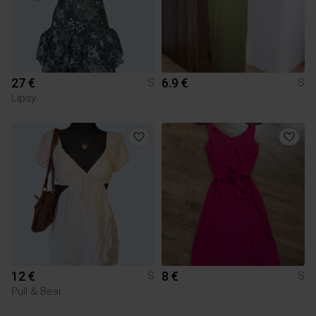
27 €
6.9 €
S
S
Lipsy
12 €
8 €
S
S
Pull & Bear