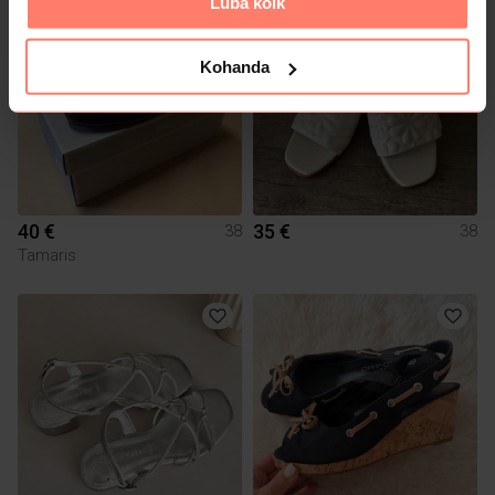
Luba kõik
1
Kohanda
40 €
35 €
38
38
Tamaris