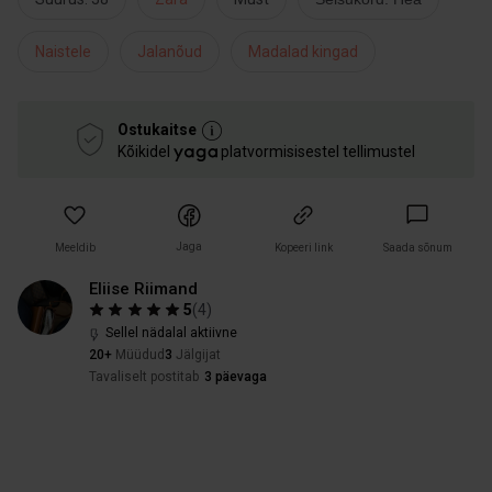
Naistele
Jalanõud
Madalad kingad
Ostukaitse
Kõikidel
platvormisisestel tellimustel
Jaga
Meeldib
Kopeeri link
Saada sõnum
Eliise Riimand
5
(
4
)
Sellel nädalal aktiivne
20+
Müüdud
3
Jälgijat
Tavaliselt postitab
3 päevaga