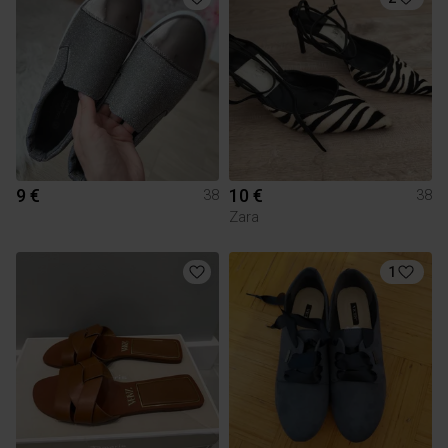
9 €
10 €
38
38
Zara
1