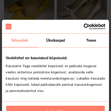
8 €
9 €
38
38
Nõusolek
Üksikasjad
Teave
Veebilehel on kasutatud küpsiseid.
Kasutame Yaga veebilehel küpsiseid, et pakkuda mugavat
veebis ostlemise jamüümise kogemust, analüüsida selle
kasutust ning toetada meieturundustegevusi. Lubades kasutada
kõiki küpsiseid, lubad pakkudasulle parimat kasutuskogemust
ja personaliseeritud sisu.
15 €
15 €
38
38
Tommy Hilfiger