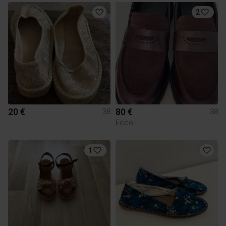
2
20 €
80 €
38
38
Ecco
1