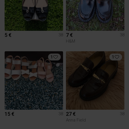
5 €
7 €
38
38
H&M
1
1
15 €
27 €
38
38
Anna Field