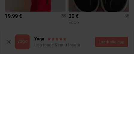
19.99 €
30 €
38
38
Ecco
1
Yaga
Laadi alla äpp
Lisa toode & müü tasuta
3 €
15 €
38
38
Muu
Aldo
1