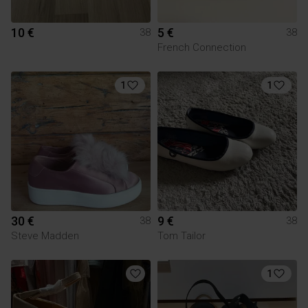
10 €
5 €
38
38
French Connection
1
1
30 €
9 €
38
38
Steve Madden
Tom Tailor
1