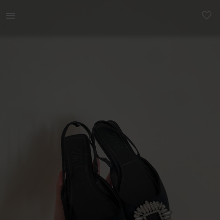
Naistele | Zara kingad, tagant on pel katki, aga e | YAGA