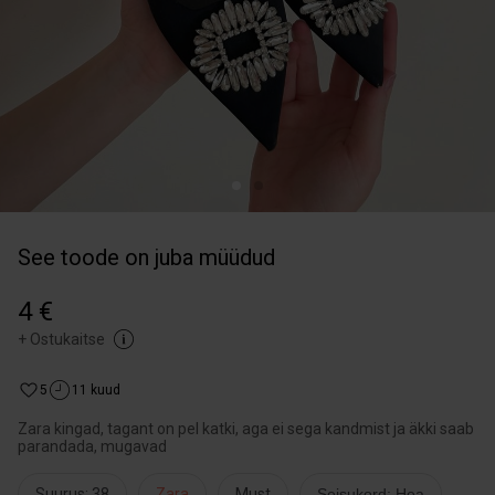
See toode on juba müüdud
4 €
+
Ostukaitse
5
11 kuud
Zara kingad, tagant on pel katki, aga ei sega kandmist ja äkki saab
parandada, mugavad
Suurus: 38
Zara
Must
Seisukord: Hea