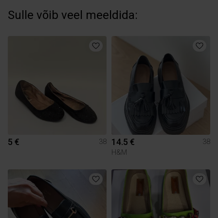
Sulle võib veel meeldida:
5 €
14.5 €
38
38
H&M