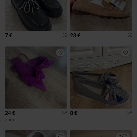
7 €
23 €
38
38
24 €
8 €
38
38
Zara
2