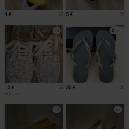
4 €
5 €
38
38
2
10 €
35 €
38
38
Boohoo