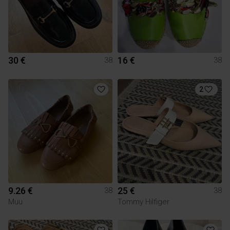
30 €
16 €
38
38
2
9.26 €
25 €
38
38
Muu
Tommy Hilfiger