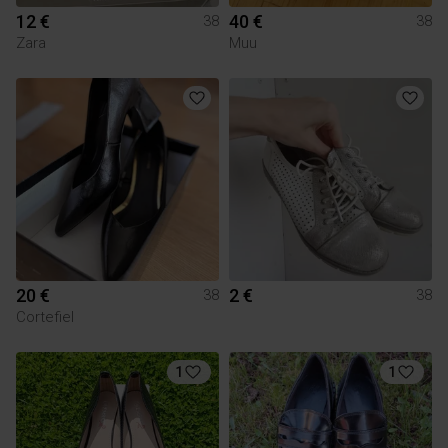
12 €
40 €
38
38
Zara
Muu
20 €
2 €
38
38
Cortefiel
1
1