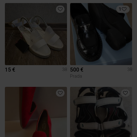
1
15 €
500 €
38
38
Prada