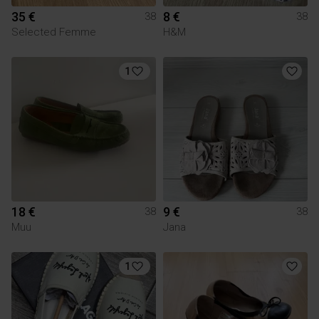
35 €
8 €
38
38
Selected Femme
H&M
1
18 €
9 €
38
38
Muu
Jana
1