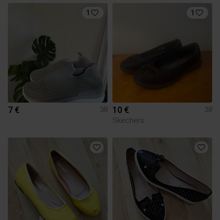
1
1
7 €
10 €
38
38
Skechers