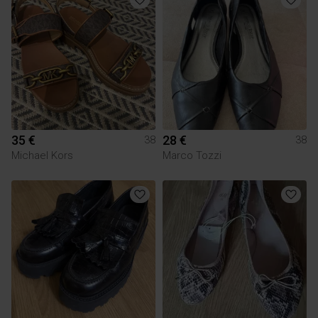
35 €
28 €
38
38
Michael Kors
Marco Tozzi