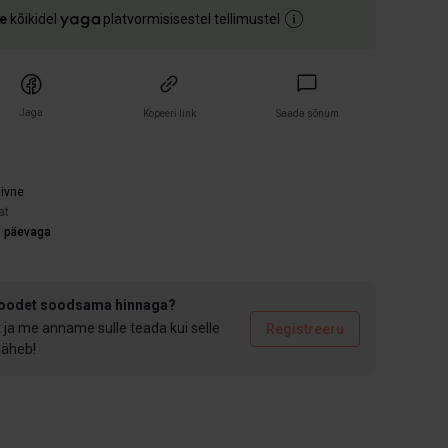
e
kõikidel
platvormisisestel tellimustel
Jaga
Kopeeri link
Saada sõnum
)
iivne
at
3 päevaga
toodet soodsama hinnaga?
t ja me anname sulle teada kui selle
Registreeru
 läheb!