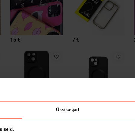
15 €
7 €
9.99 €
9.99 €
Üksikasjad
siseid.