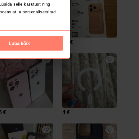
üsida selle kasutust ning
ogemust ja personaliseeritud
8 €
12 €
Luba kõik
5 €
4 €