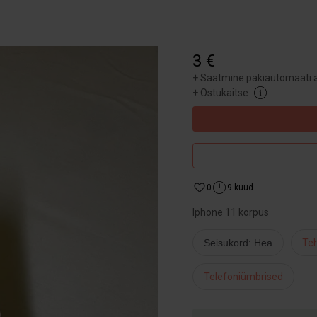
3 €
+
Saatmine pakiautomaati a
+
Ostukaitse
0
9 kuud
Iphone 11 korpus
Seisukord: Hea
Te
Telefoniümbrised