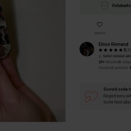
Ostukaits
Meeldib
Eliise Riimand
5
(
4
Sellel nädalal akt
20+
Müüdud
3
Jälgij
Tavaliselt postitab
Soovid seda 
Registreeru sii
toote hind alla