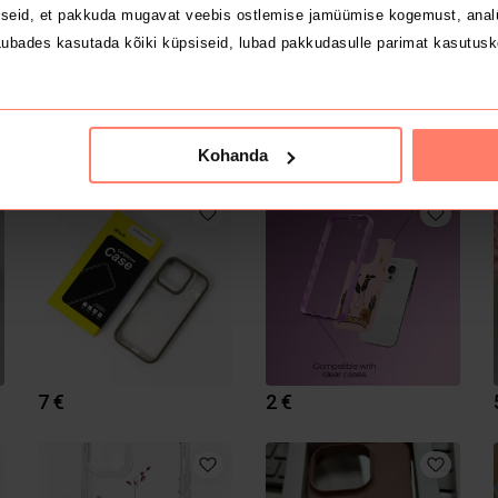
seid, et pakkuda mugavat veebis ostlemise jamüümise kogemust, analü
ubades kasutada kõiki küpsiseid, lubad pakkudasulle parimat kasutusk
10 €
3 €
Kohanda
7 €
2 €