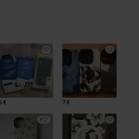
5 €
7 €
1