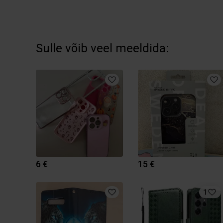
Sulle võib veel meeldida:
6 €
15 €
1