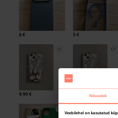
6 €
5 €
9.99 €
9.99 €
Nõusolek
Veebilehel on kasutatud küp