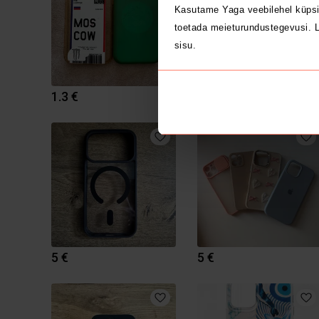
Kasutame Yaga veebilehel küpsi
toetada meieturundustegevusi. L
sisu.
1.3 €
5 €
5 €
5 €