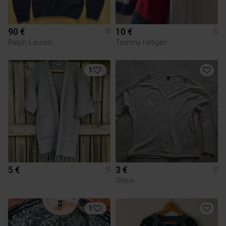
90 €
10 €
S
S
Ralph Lauren
Tommy Hilfiger
1
5 €
3 €
S
S
Shein
1