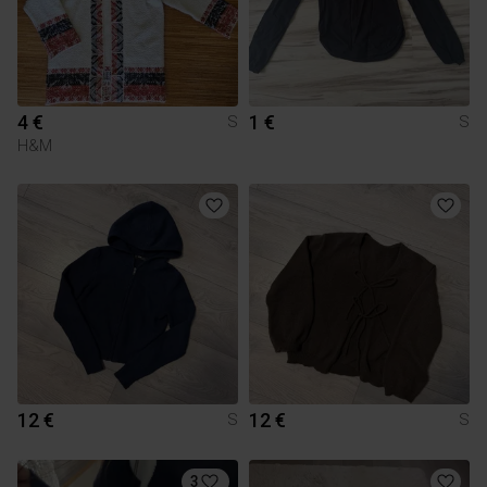
4 €
1 €
S
S
H&M
12 €
12 €
S
S
3