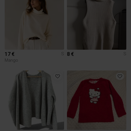
17 €
8 €
S
S
Mango