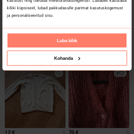
kasutust ning toetada meieturundustegevusi. Lubades kasutada
kõiki küpsiseid, lubad pakkudasulle parimat kasutuskogemust
ja personaliseeritud sisu.
Luba kõik
15 €
7.5 €
S
S
Mohito
Kohanda
1
12 €
70 €
S
S