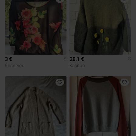
3 €
28.1 €
S
S
Reserved
Käsitöö