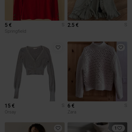
5 €
2.5 €
S
S
Springfield
15 €
6 €
S
S
Orsay
Zara
1