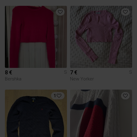
8 €
7 €
S
S
Bershka
New Yorker
1