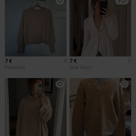
1
7 €
7 €
S
S
Reserved
Gina Tricot