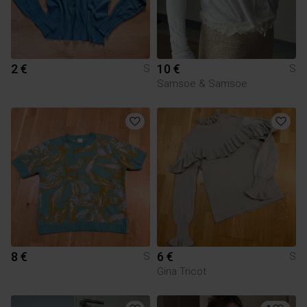
2 €
10 €
S
S
Samsoe & Samsoe
8 €
6 €
S
S
Gina Tricot