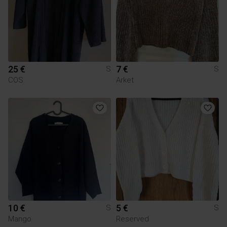
25 €
7 €
S
S
COS
Arket
10 €
5 €
S
S
Mango
Reserved