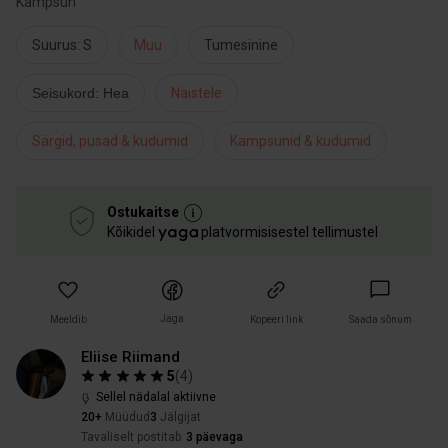
Kampsun
Suurus: S
Muu
Tumesinine
Seisukord: Hea
Naistele
Särgid, pusad & kudumid
Kampsunid & kudumid
Ostukaitse
Kõikidel
platvormisisestel tellimustel
Jaga
Meeldib
Kopeeri link
Saada sõnum
Eliise Riimand
5
(
4
)
Sellel nädalal aktiivne
20+
Müüdud
3
Jälgijat
Tavaliselt postitab
3 päevaga