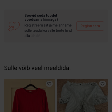
Soovid seda toodet
soodsama hinnaga?
Registreeru siit ja me anname
Registreeru
sulle teada kui selle toote hind
alla läheb!
Sulle võib veel meeldida: