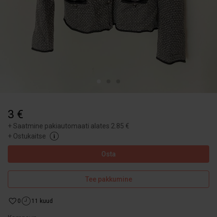
3 €
+
Saatmine pakiautomaati alates 2.85 €
+
Ostukaitse
Osta
Tee pakkumine
0
11 kuud