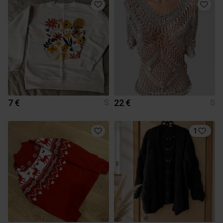
7 €
22 €
S
S
1