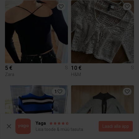
5 €
10 €
S
S
Zara
H&M
1
Yaga
Laadi alla äpp
Lisa toode & müü tasuta