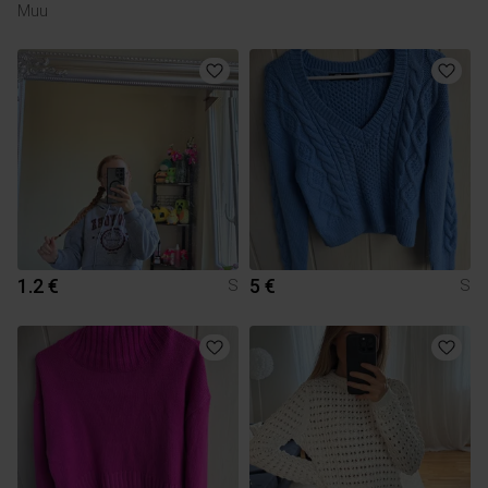
Muu
1.2 €
5 €
S
S