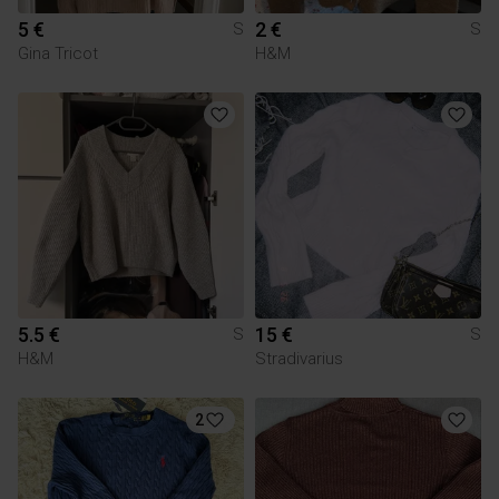
5 €
2 €
S
S
Gina Tricot
H&M
5.5 €
15 €
S
S
H&M
Stradivarius
2