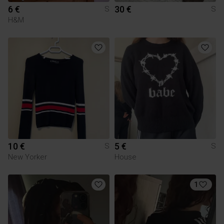
6 €
30 €
S
S
H&M
10 €
5 €
S
S
New Yorker
House
1