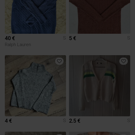
40 €
5 €
S
S
Ralph Lauren
4 €
2.5 €
S
S