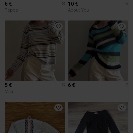
6 €
10 €
S
S
Pepco
About You
5 €
6 €
S
S
Muu