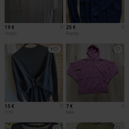
19 €
25 €
S
S
Uniqlo
Replay
1
15 €
7 €
S
S
COS
Nike