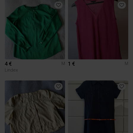
4 €
1 €
M
M
Lindex