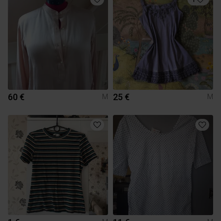
60 €
25 €
M
M