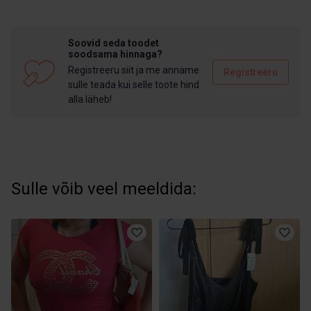
Soovid seda toodet
soodsama hinnaga?
Registreeru siit ja me anname
Registreeru
sulle teada kui selle toote hind
alla läheb!
Sulle võib veel meeldida: