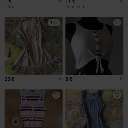
1 €
11 €
M
M
H&M
Reserved
1
30 €
8 €
M
M