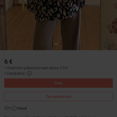
6 €
+
Saatmine pakiautomaati alates 3.9 €
+
Ostukaitse
Osta
Tee pakkumine
1
9 kuud