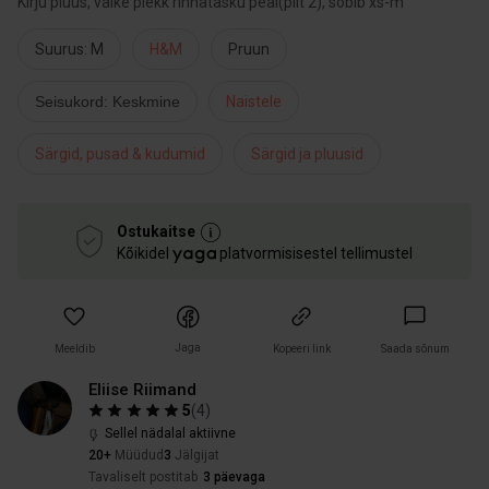
Kirju pluus, väike plekk rinnatasku peal(pilt 2), sobib xs-m
Suurus: M
H&M
Pruun
Seisukord: Keskmine
Naistele
Särgid, pusad & kudumid
Särgid ja pluusid
Ostukaitse
Kõikidel
platvormisisestel tellimustel
Jaga
Meeldib
Kopeeri link
Saada sõnum
Eliise Riimand
5
(
4
)
Sellel nädalal aktiivne
20+
Müüdud
3
Jälgijat
Tavaliselt postitab
3 päevaga