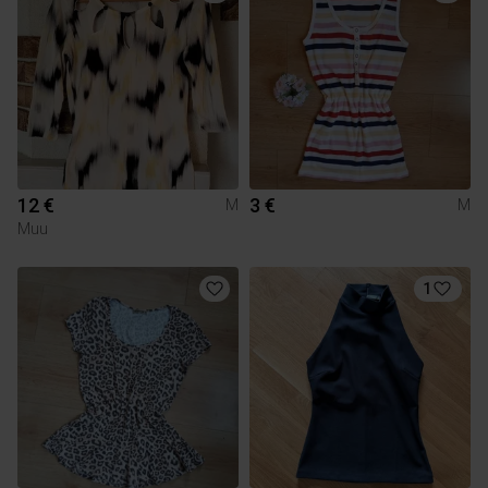
12 €
3 €
M
M
Muu
1