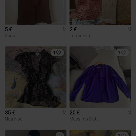
5 €
2 €
M
M
Asos
Terranova
1
1
35 €
20 €
M
M
Noa Noa
Massimo Dutti
1