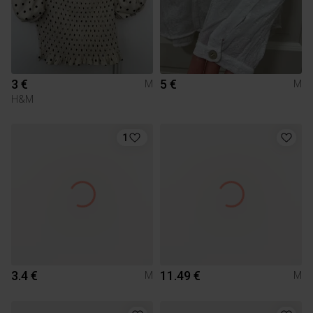
3 €
5 €
M
M
H&M
1
3.4 €
11.49 €
M
M