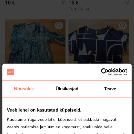
10 €
15 €
M
M
Tom Tailor
4 €
4 €
M
M
Nõusolek
Üksikasjad
Teave
2
Veebilehel on kasutatud küpsiseid.
Kasutame Yaga veebilehel küpsiseid, et pakkuda mugavat
veebis ostlemise jamüümise kogemust, analüüsida selle