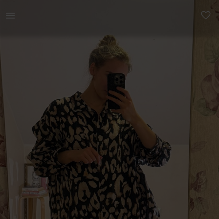
Naistele | Kirju pluus, väike plekk rinnatasku pea | YAGA