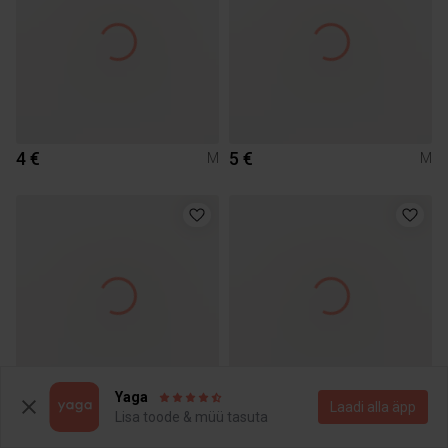
4 €
5 €
M
M
Yaga
Laadi alla äpp
15 €
40 €
M
M
Lisa toode & müü tasuta
Muu
Missguided