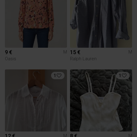
9 €
15 €
M
M
Oasis
Ralph Lauren
1
1
12 €
8 €
M
M