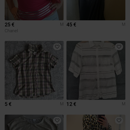
25 €
45 €
M
M
Chanel
5 €
12 €
M
M