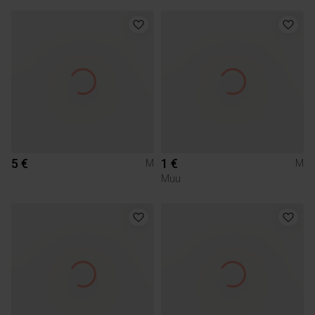
5 €
1 €
M
M
Muu