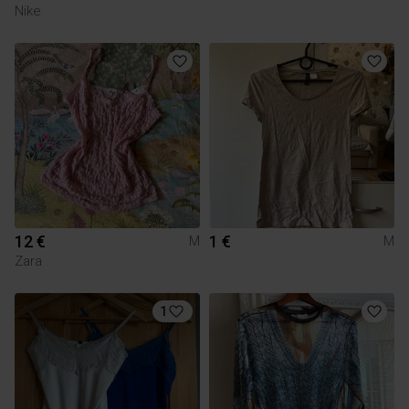
Nike
12 €
1 €
M
M
Zara
1