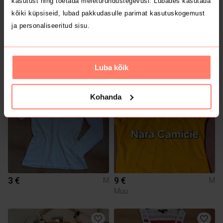
kasutust ning toetada meieturundustegevusi. Lubades kasutada
kõiki küpsiseid, lubad pakkudasulle parimat kasutuskogemust
ja personaliseeritud sisu.
4 €
15 €
M
M
Muu
Luba kõik
Kohanda
3 €
9 €
M
M
Muu