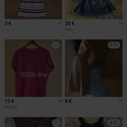
3 €
25 €
M
M
Muu
1
15 €
8 €
M
M
Mango
2