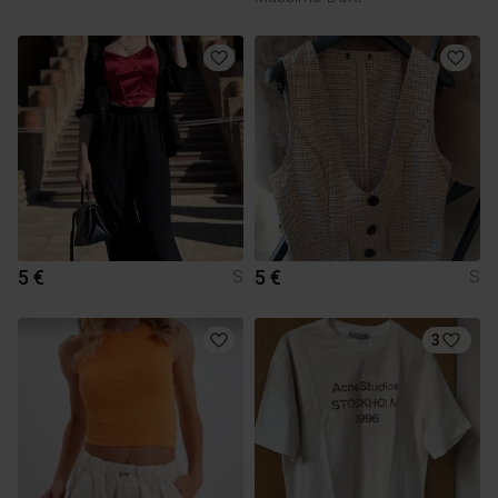
5 €
5 €
S
S
3