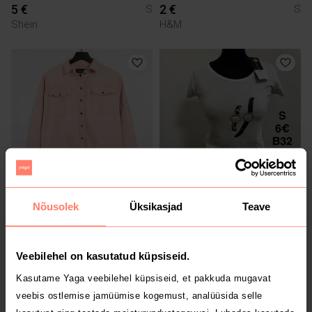
5 €
2 €
S
S
Shein
H&M
7 €
6 €
S
S
Nõusolek
Üksikasjad
Teave
Noisy May
Dolce & Gabbana
1
1
Veebilehel on kasutatud küpsiseid.
Kasutame Yaga veebilehel küpsiseid, et pakkuda mugavat
veebis ostlemise jamüümise kogemust, analüüsida selle