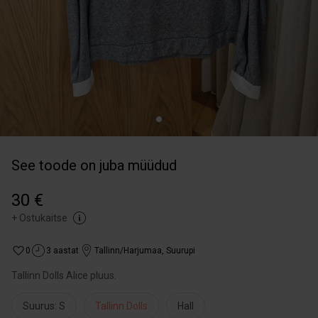
See toode on juba müüdud
30 €
+
Ostukaitse
0
3 aastat
Tallinn/Harjumaa
,
Suurupi
Tallinn Dolls Alice pluus.
Suurus: S
Tallinn Dolls
Hall