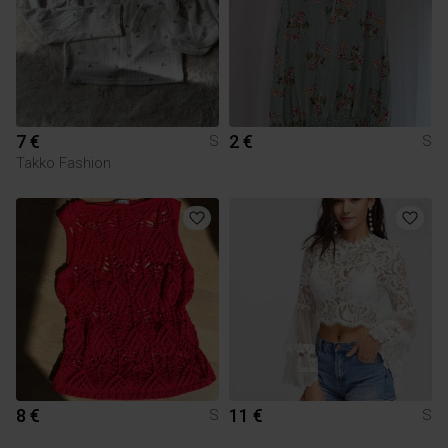
7 €
2 €
S
S
Takko Fashion
8 €
11 €
S
S