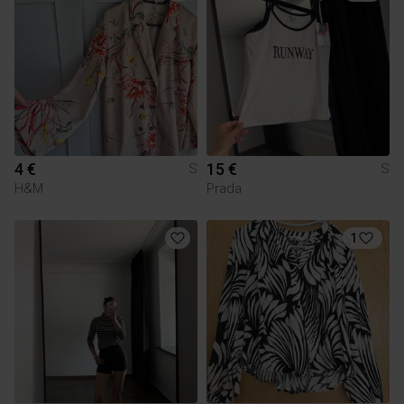
4 €
15 €
S
S
H&M
Prada
1