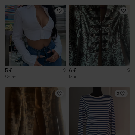
5 €
6 €
S
S
Shein
Muu
2