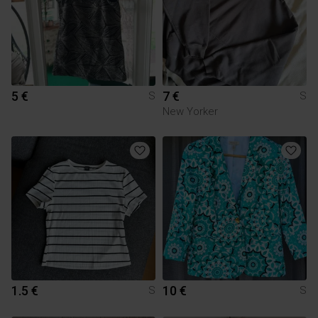
5 €
7 €
S
S
New Yorker
1.5 €
10 €
S
S