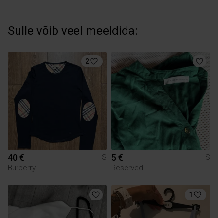
Sulle võib veel meeldida:
2
40 €
5 €
S
S
Burberry
Reserved
1