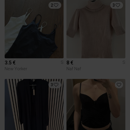
2
3
3.5 €
8 €
S
S
New Yorker
Naf Naf
3