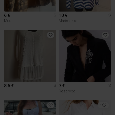
6 €
10 €
S
S
Muu
Marimekko
8.5 €
7 €
S
S
Reserved
1