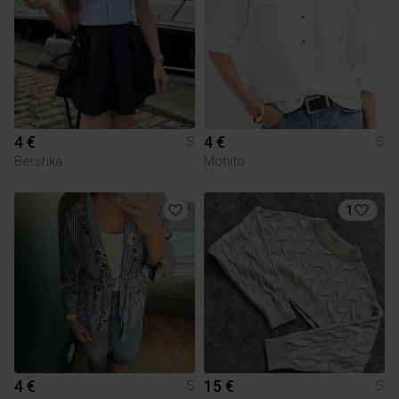
4 €
4 €
S
S
Bershka
Mohito
1
4 €
15 €
S
S