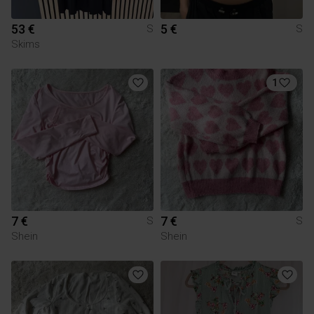
53 €
5 €
S
S
Skims
1
7 €
7 €
S
S
Shein
Shein