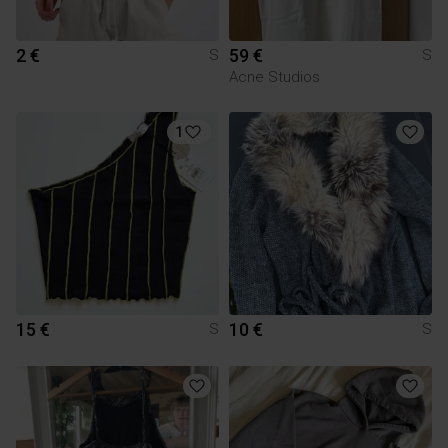
2 €
59 €
S
S
Acne Studios
1
15 €
10 €
S
S