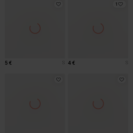
1
5 €
4 €
S
S