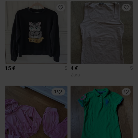
15 €
4 €
S
S
Zara
1