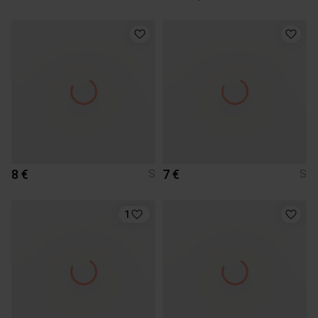
8 €
7 €
S
S
1