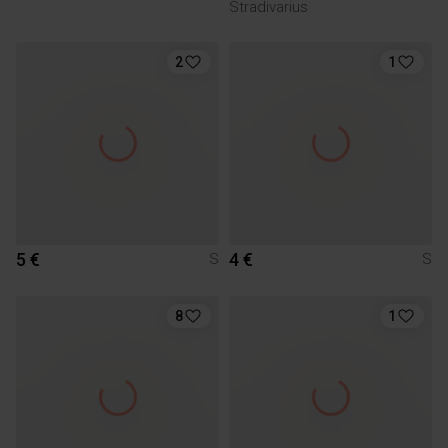
Stradivarius
2
1
5 €
4 €
S
S
8
1