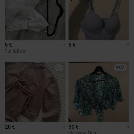
5 €
5 €
S
S
Pull & Bear
2
20 €
30 €
S
S
Massimo Dutti