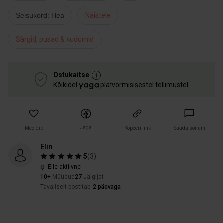
Seisukord: Hea
Naistele
Särgid, pusad & kudumid
Ostukaitse
Kõikidel
platvormisisestel tellimustel
Jaga
Meeldib
Kopeeri link
Saada sõnum
Elin
5
(
3
)
Eile aktiivne
10+
Müüdud
27
Jälgijat
Tavaliselt postitab
2 päevaga