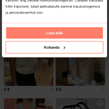
kasutust ning toetada meieturundustegevusi. Lubades kasutada
kõiki küpsiseid, lubad pakkudasulle parimat kasutuskogemust
ja personaliseeritud sisu.
5 €
5 €
S
S
Luba kõik
1
Kohanda
5 €
5 €
S
S