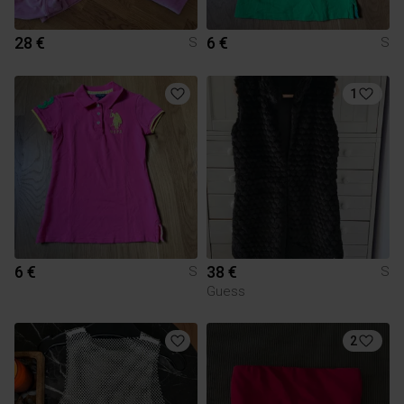
28 €
6 €
S
S
1
6 €
38 €
S
S
Guess
2