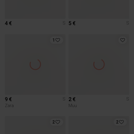
4 €
5 €
S
S
1
9 €
2 €
S
S
Zara
Muu
2
2