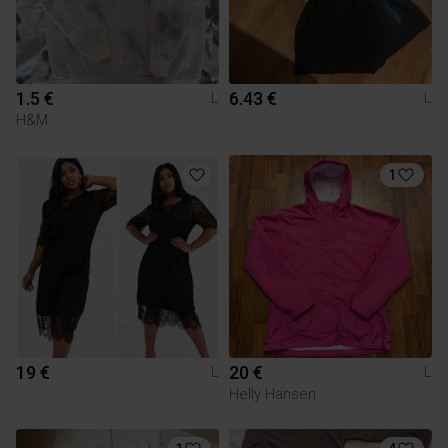
1.5 €
6.43 €
L
L
H&M
1
19 €
20 €
L
L
Helly Hansen