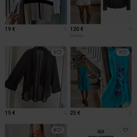
19 €
120 €
L
L
Guess
1
1
15 €
25 €
L
L
6