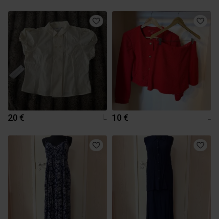
20 €
10 €
L
L