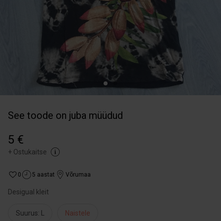
See toode on juba müüdud
5 €
+
Ostukaitse
0
5 aastat
Võrumaa
Desigual kleit
Suurus: L
Naistele