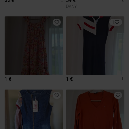
32 €
59 €
L
L
DKNY
1
1 €
1 €
L
L