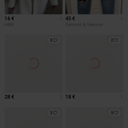
16 €
45 €
L
L
H&M
Samsoe & Samsoe
3
2
28 €
18 €
L
L
3
5