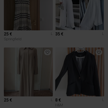
25 €
35 €
L
L
Springfield
25 €
8 €
L
L
H&M