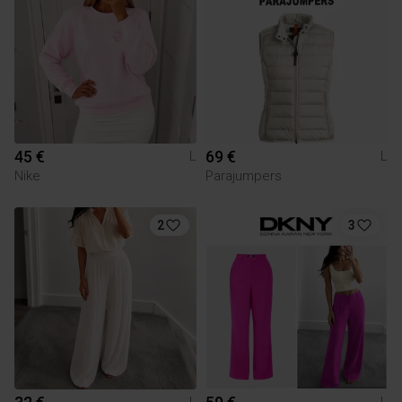
45 €
69 €
L
L
Nike
Parajumpers
2
3