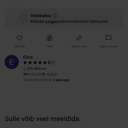
Ostukaitse
Kõikidel
platvormisisestel tellimustel
Jaga
Meeldib
Kopeeri link
Saada sõnum
Elina
5
(
2
)
Eile aktiivne
90+
Müüdud
8
Jälgijat
Tavaliselt postitab
2 päevaga
Sulle võib veel meeldida: