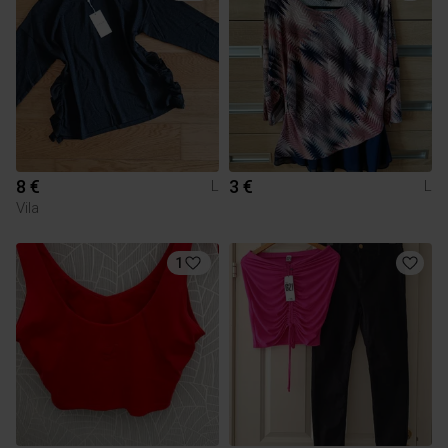
8 €
3 €
L
L
Vila
1