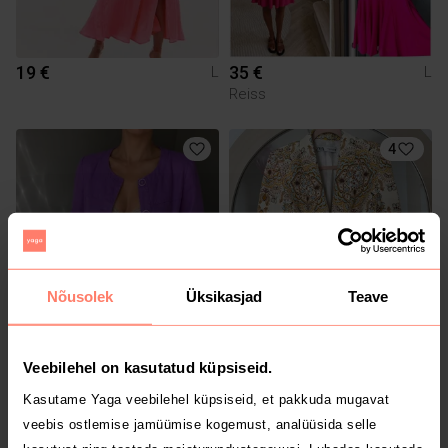
19 €
35 €
L
L
Reiss
4
Nõusolek
Üksikasjad
Teave
15 €
55 €
L
L
Veebilehel on kasutatud küpsiseid.
Zara
Kasutame Yaga veebilehel küpsiseid, et pakkuda mugavat
veebis ostlemise jamüümise kogemust, analüüsida selle