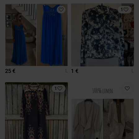
1
25 €
1 €
L
L
1