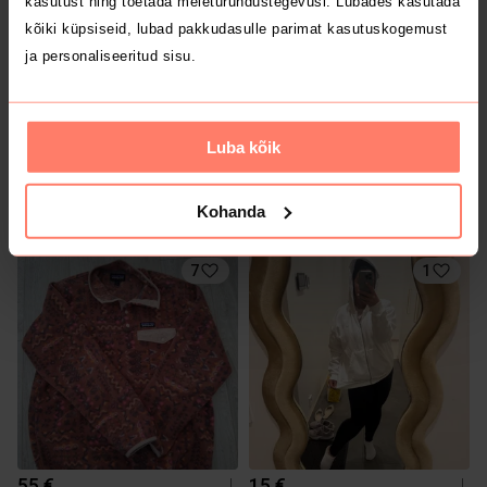
kasutust ning toetada meieturundustegevusi. Lubades kasutada
kõiki küpsiseid, lubad pakkudasulle parimat kasutuskogemust
ja personaliseeritud sisu.
Luba kõik
8 €
5 €
L
L
Peak Performance
Muu
Kohanda
7
1
55 €
15 €
L
L