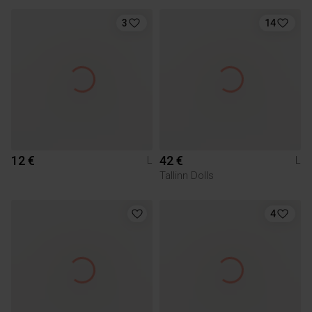
3
14
12 €
42 €
L
L
Tallinn Dolls
4