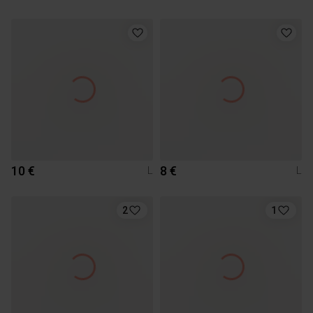
10 €
8 €
L
L
2
1