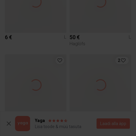
6 €
50 €
L
L
Haglöfs
2
50 €
50 €
L
L
Yaga
Laadi alla äpp
Haglöfs
Haglöfs
Lisa toode & müü tasuta