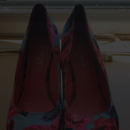
Naistele | Platino lillelised kingad s.37 Stp: 23c | YAGA