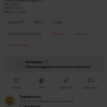
Platino lillelised kingad s.37
Stp: 23cm
Konts: 11cm
Platvorm: 3cm
Suurus: 37
Sinine
Roosa
Seisukord: Uueväärne
Naistele
Jalanõud
Kontsakingad
Ostukaitse
Kõikidel
platvormisisestel tellimustel
Jaga
Meeldib
Kopeeri link
Saada sõnum
Taaskasutus
Arvustused puuduvad
Täna aktiivne