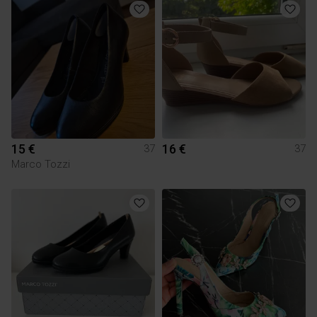
15 €
16 €
37
37
Marco Tozzi