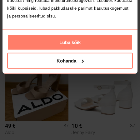
kasutust ning toetada meieturundustegevusi. Lubades kasutada
kõiki küpsiseid, lubad pakkudasulle parimat kasutuskogemust
ja personaliseeritud sisu.
7 €
195 €
37
37
Luba kõik
Louis Vuitton
Kohanda
3
2
49 €
10 €
37
37
Aldo
Jenny Fairy