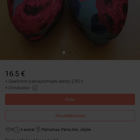
16.5 €
+
Saatmine pakiautomaati alates 2.85 €
+
Ostukaitse
Osta
Tee pakkumine
0
4 aastat
Pärnumaa
,
Pärnu linn, ülejõe