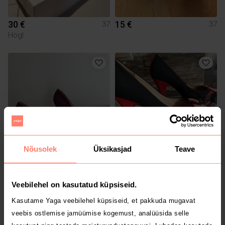
30 €
15 €
37
37
Högl
Nõusolek
Üksikasjad
Teave
42 €
38 €
37
37
Veebilehel on kasutatud küpsiseid.
Kasutame Yaga veebilehel küpsiseid, et pakkuda mugavat
veebis ostlemise jamüümise kogemust, analüüsida selle