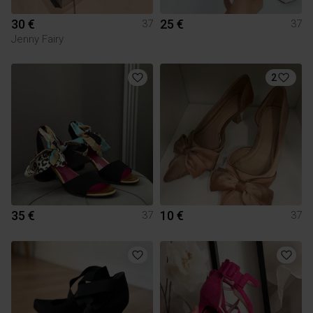
30 €
25 €
37
37
Jenny Fairy
2
35 €
10 €
37
37