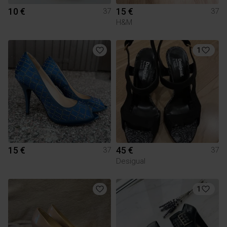
10 €
15 €
37
37
H&M
1
15 €
45 €
37
37
Desigual
1