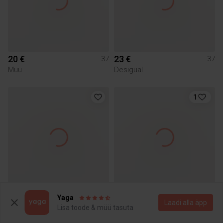
20 €
23 €
37
37
Muu
Desigual
1
20 €
10 €
37
37
Yaga
Laadi alla äpp
Högl
Lisa toode & müü tasuta