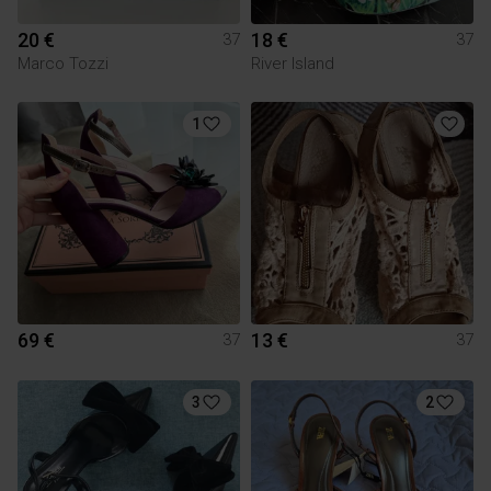
20 €
18 €
37
37
Marco Tozzi
River Island
1
69 €
13 €
37
37
3
2