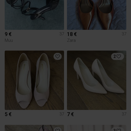
9 €
18 €
37
37
Muu
Zara
2
5 €
7 €
37
37
3