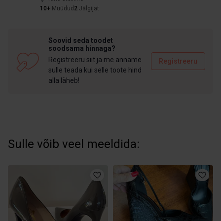
10+
Müüdud
2
Jälgijat
Soovid seda toodet
soodsama hinnaga?
Registreeru siit ja me anname
Registreeru
sulle teada kui selle toote hind
alla läheb!
Sulle võib veel meeldida: