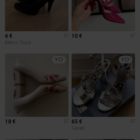
6 €
10 €
37
37
Marco Tozzi
1
1
18 €
65 €
37
37
Cavalli