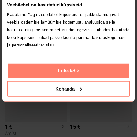
Veebilehel on kasutatud küpsiseid.
Kasutame Yaga veebilehel küpsiseid, et pakkuda mugavat
veebis ostlemise jamüümise kogemust, analüüsida selle
kasutust ning toetada meieturundustegevusi. Lubades kasutada
kõiki küpsiseid, lubad pakkudasulle parimat kasutuskogemust
10 €
14 €
XL
XL
ja personaliseeritud sisu.
Muu
Luba kõik
Kohanda
1 €
15 €
XL
XL
Amisu