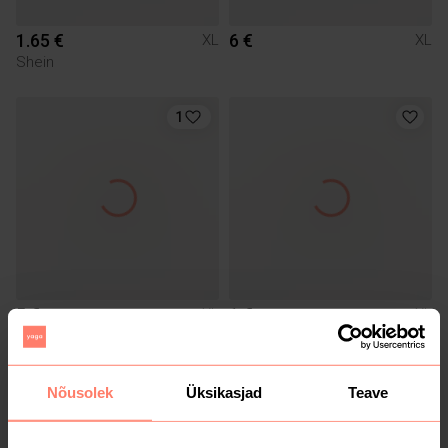
1.65 €
6 €
XL
XL
Shein
1
5 €
1 €
XL
XL
Shein
1
Nõusolek
Üksikasjad
Teave