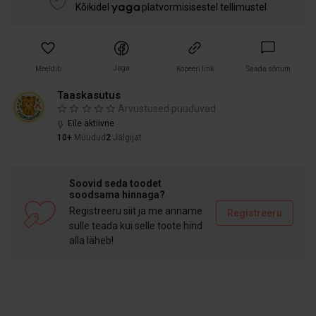
Kõikidel
platvormisisestel tellimustel
Jaga
Meeldib
Kopeeri link
Saada sõnum
Taaskasutus
Arvustused puuduvad
Eile aktiivne
10+
Müüdud
2
Jälgijat
Soovid seda toodet
soodsama hinnaga?
Registreeru siit ja me anname
Registreeru
sulle teada kui selle toote hind
alla läheb!