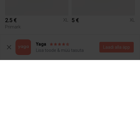
2.5 €
5 €
XL
XL
Primark
1
Yaga
Laadi alla äpp
Lisa toode & müü tasuta
15 €
36 €
XL
XL
Lindex