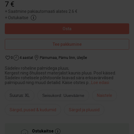
7 €
+
Saatmine pakiautomaati alates 2.6 €
+
Ostukaitse
Osta
Tee pakkumine
0
4 aastat
Pärnumaa
,
Pärnu linn, ülejõe
Sädelev roheline palmidega pluus;
Kergest ning õhulisest materjalist kaunis pluus. Pool käised.
Sädelev rohelisele põhitoonile lisavad sära erksavärvilised
palmipuud ning muud detailid. Käise otstes p
...
Loe edasi
Suurus: XL
Seisukord: Uueväärne
Naistele
Särgid, pusad & kudumid
Särgid ja pluusid
Ostukaitse