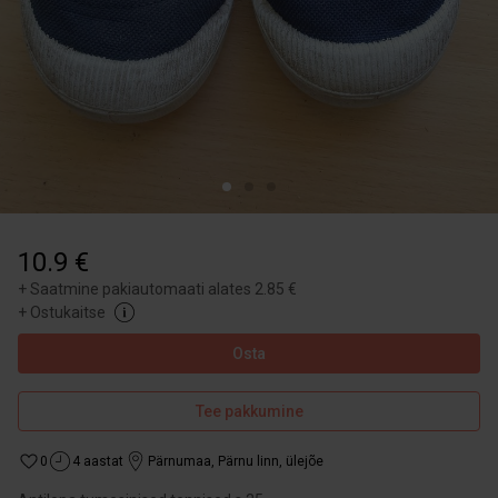
10.9 €
+
Saatmine pakiautomaati alates 2.85 €
+
Ostukaitse
Osta
Tee pakkumine
0
4 aastat
Pärnumaa
,
Pärnu linn, ülejõe