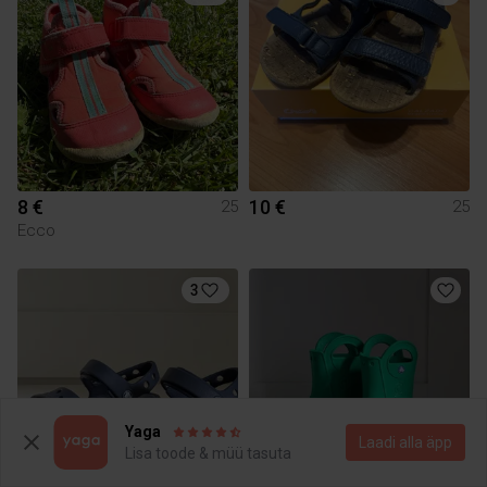
8 €
10 €
25
25
Ecco
3
Yaga
Laadi alla äpp
Lisa toode & müü tasuta