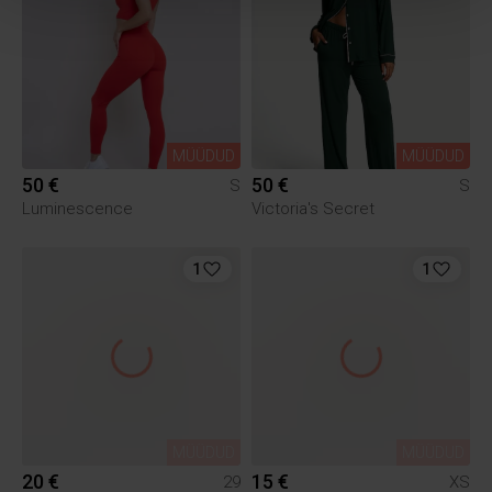
MÜÜDUD
MÜÜDUD
50 €
50 €
S
S
Luminescence
Victoria's Secret
1
1
MÜÜDUD
MÜÜDUD
20 €
15 €
29
XS