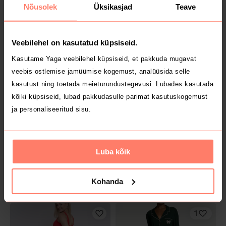
Nõusolek
Üksikasjad
Teave
7 €
30 €
Veebilehel on kasutatud küpsiseid.
Breden
Kasutame Yaga veebilehel küpsiseid, et pakkuda mugavat
veebis ostlemise jamüümise kogemust, analüüsida selle
kasutust ning toetada meieturundustegevusi. Lubades kasutada
kõiki küpsiseid, lubad pakkudasulle parimat kasutuskogemust
ja personaliseeritud sisu.
Luba kõik
MÜÜDUD
12 €
50 €
74/80
S
Kohanda
Luminescence
1