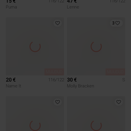
15 €
47 €
116/122
116/122
Puma
Lenne
3
MÜÜDUD
MÜÜDUD
20 €
30 €
116/122
S
Name It
Molly Bracken