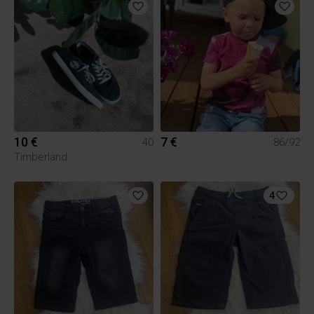
10 €
7 €
40
86/92
Timberland
4