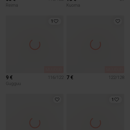
Reima
Kuoma
1
MÜÜDUD
MÜÜDUD
9 €
7 €
116/122
122/128
Gugguu
1