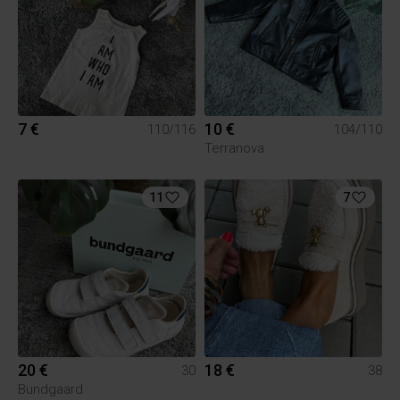
7 €
10 €
110/116
104/110
Terranova
11
7
20 €
18 €
30
38
Bundgaard