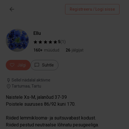
Registreeru / Logi sisse
Ellu
5
(
1
)
160+
müüdud
26
jälgijat
Jälgi
Suhtle
Sellel nädalal aktiivne
Tartumaa, Tartu
Naistele Xs-M, jalanõud 37-39
Poistele suuruses 86/92 kuni 170.
Riided lemmiklooma- ja suitsuvabast kodust.
Riided pestud neutraalse lõhnatu pesugeeliga.