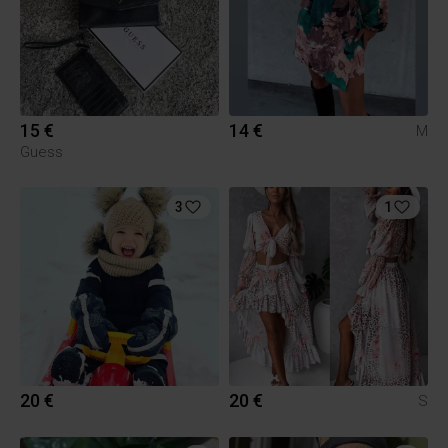
15 €
14 €
M
Guess
3
1
20 €
20 €
S