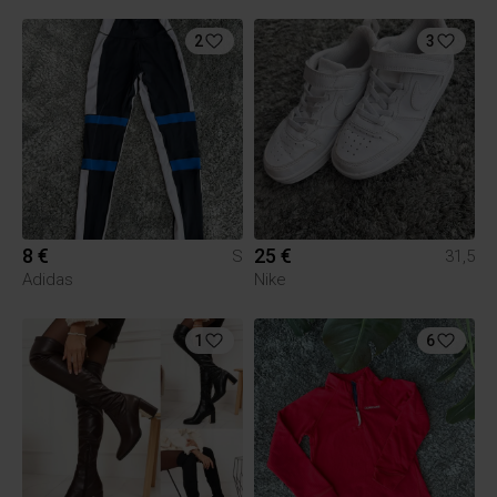
2
3
8 €
25 €
S
31,5
Adidas
Nike
1
6