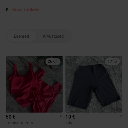
K...
Kuva rohkem
Esemed
Arvustused
26
17
50 €
10 €
S
S
Luminescence
Nike