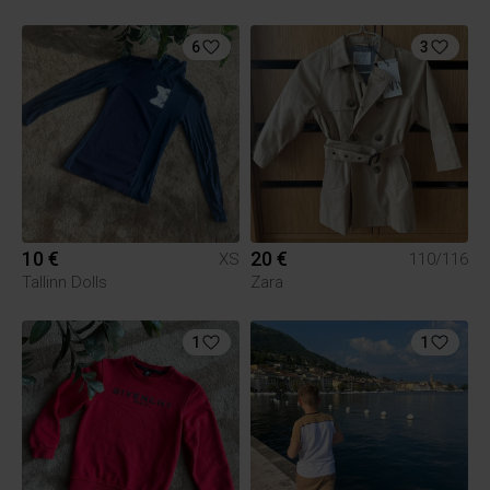
6
3
10 €
20 €
XS
110/116
Tallinn Dolls
Zara
1
1