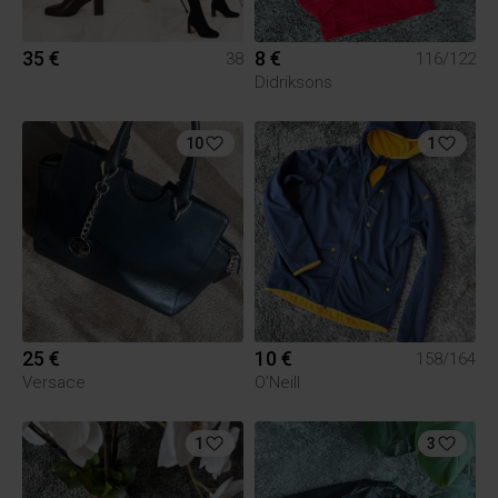
35 €
8 €
38
116/122
Didriksons
10
1
25 €
10 €
158/164
Versace
O’Neill
1
3