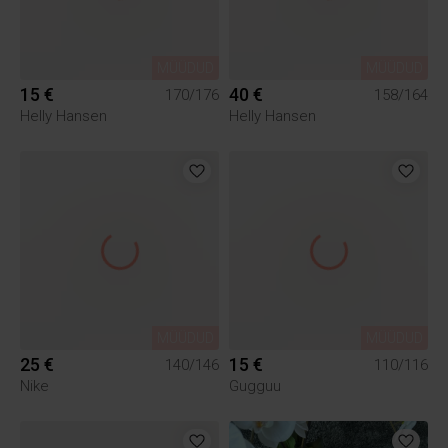
MÜÜDUD
MÜÜDUD
15 €
40 €
170/176
158/164
Helly Hansen
Helly Hansen
MÜÜDUD
MÜÜDUD
25 €
15 €
140/146
110/116
Nike
Gugguu