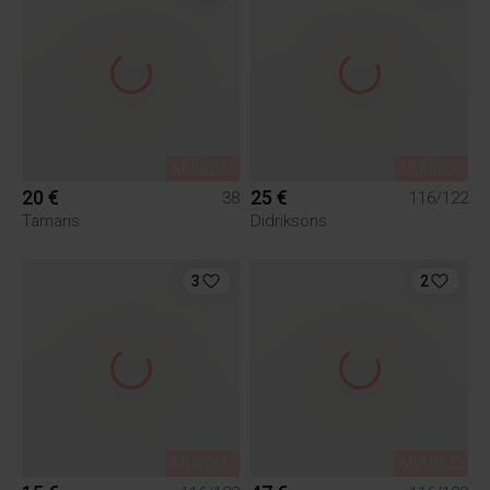
MÜÜDUD
MÜÜDUD
20 €
25 €
38
116/122
Tamaris
Didriksons
3
2
MÜÜDUD
MÜÜDUD