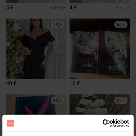
5 €
4 €
158/164
146/152
2
5
40 €
10 €
S
8
2