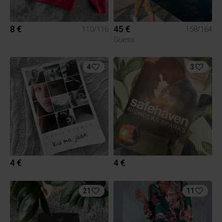
8 €
45 €
110/116
158/164
Guess
4
3
4 €
4 €
21
11