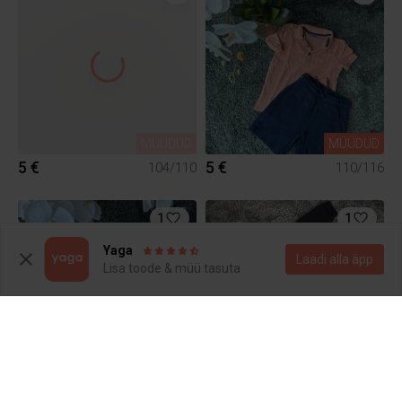
MÜÜDUD
MÜÜDUD
5 €
5 €
104/110
110/116
1
1
Yaga
Laadi alla äpp
Lisa toode & müü tasuta
MÜÜDUD
MÜÜDUD
4 €
17 €
110/116
110/116