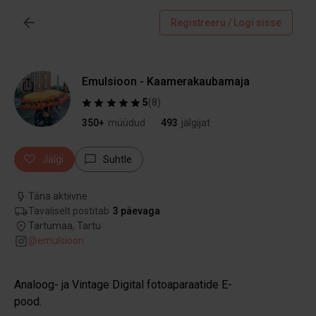
Registreeru / Logi sisse
Emulsioon - Kaamerakaubamaja
5
(
8
)
350+
müüdud
493
jälgijat
Jälgi
Suhtle
Täna aktiivne
Tavaliselt postitab
3 päevaga
Tartumaa, Tartu
@
emulsioon
Analoog- ja Vintage Digital fotoaparaatide E-
pood.