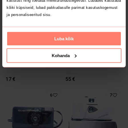
kasutust ning toetada meieturundustegevusi. Lubades kasutada
25 €
45 €
kõiki küpsiseid, lubad pakkudasulle parimat kasutuskogemust
ja personaliseeritud sisu.
10
2
Luba kõik
Kohanda
17 €
55 €
6
7