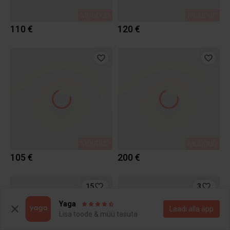
MÜÜDUD
MÜÜDUD
110 €
120 €
MÜÜDUD
MÜÜDUD
105 €
200 €
15
3
Yaga
Laadi alla äpp
Lisa toode & müü tasuta