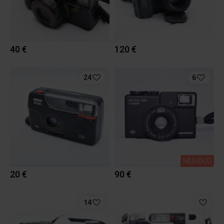
40 €
120 €
24
6
MÜÜDUD
20 €
90 €
14