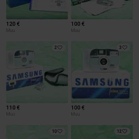
120 €
100 €
Muu
Muu
2
3
110 €
100 €
Muu
Muu
10
12