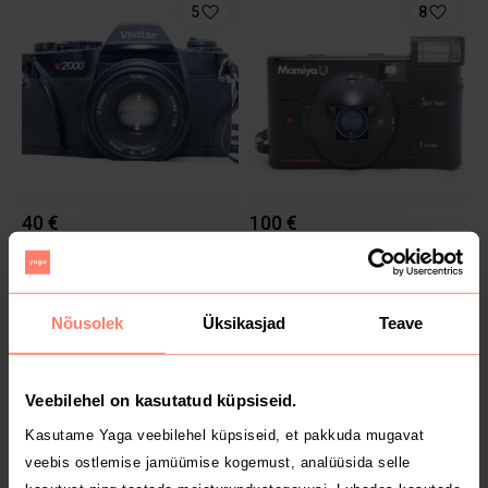
5
8
40 €
100 €
Muu
6
19
Nõusolek
Üksikasjad
Teave
Veebilehel on kasutatud küpsiseid.
Kasutame Yaga veebilehel küpsiseid, et pakkuda mugavat
veebis ostlemise jamüümise kogemust, analüüsida selle