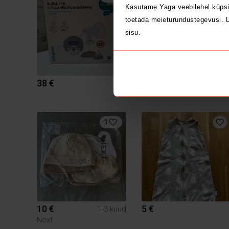
Kasutame Yaga veebilehel küpsi
toetada meieturundustegevusi. L
sisu.
38 €
29 €
1-3 kuu
1
10 €
5 €
1-3 kuud
Next