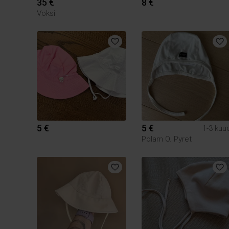
35 €
8 €
Voksi
5 €
5 €
1-3 kuu
Polarn O. Pyret