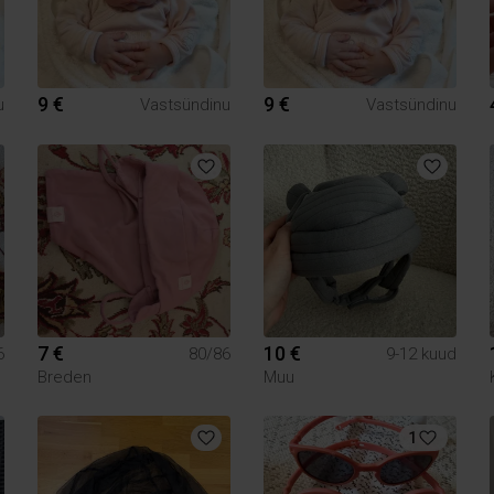
9 €
9 €
u
Vastsündinu
Vastsündinu
7 €
10 €
6
80/86
9-12 kuud
Breden
Muu
1