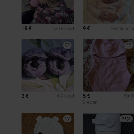
18 €
9 €
12-18 kuud
Vastsündin
3 €
5 €
6-9 kuud
80/8
Breden
2