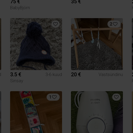
75 €
35 €
BabyBjörn
2
3.5 €
20 €
d
3-6 kuud
Vastsündinu
Sinsay
1