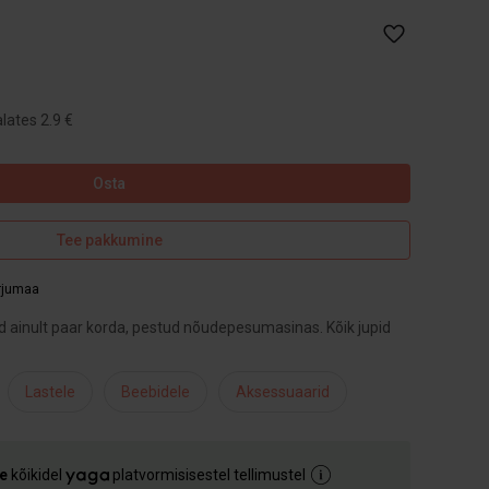
lates 2.9 €
Osta
Tee pakkumine
arjumaa
ainult paar korda, pestud nõudepesumasinas. Kõik jupid
Lastele
Beebidele
Aksessuaarid
e
kõikidel
platvormisisestel tellimustel