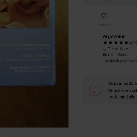
Meeldib
ergeenius
5
(
9
Eile aktiivne
50+
Müüdud
3
Jälgij
Tavaliselt postitab
2
Soovid seda 
Registreeru sii
toote hind alla