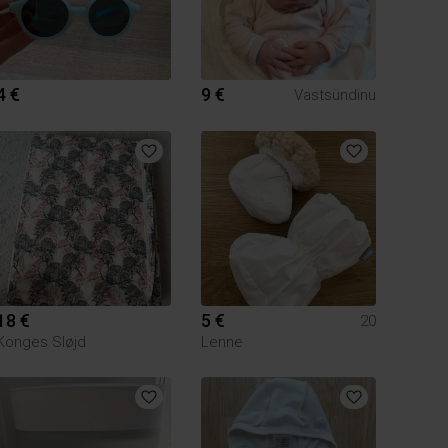
4 €
9 €
Vastsündinu
18 €
5 €
20
Konges Sløjd
Lenne