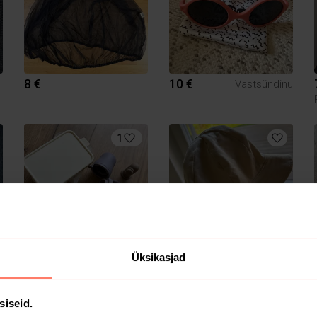
8 €
10 €
Vastsündinu
1
10 €
3 €
Üksikasjad
68/74
Lindex
siseid.