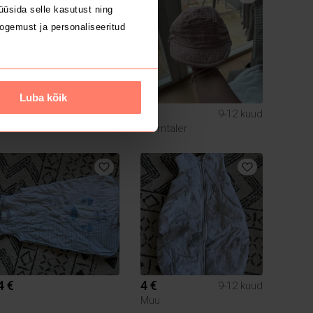
üsida selle kasutust ning
ogemust ja personaliseeritud
Luba kõik
14 €
6 €
9-12 kuud
Sterntaler
4 €
4 €
9-12 kuud
Muu