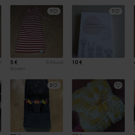
1
1
5 €
10 €
2
6-9 kuud
Breden
2