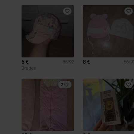
5 €
8 €
86/92
86/9
Breden
2