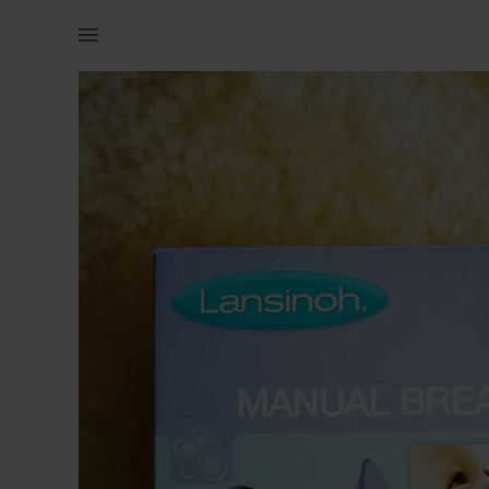
Lastele | Manuaalne pump. Kasutatud ainult paar k | YAGA