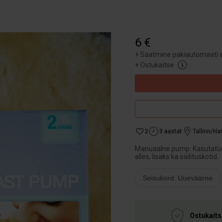
6 €
+
Saatmine pakiautomaati a
+
Ostukaitse
2
3 aastat
Tallinn/H
Manuaalne pump. Kasutatud 
alles, lisaks ka säilituskotid.
Seisukord: Uueväärne
Ostukaits