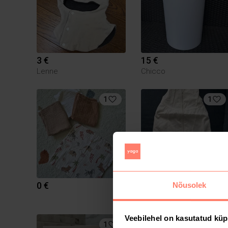
3 €
15 €
Lenne
Chicco
1
1
0 €
10 €
Nõusolek
Veebilehel on kasutatud küp
1