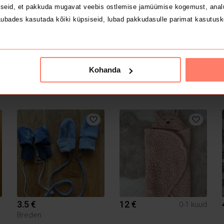
seid, et pakkuda mugavat veebis ostlemise jamüümise kogemust, analü
ubades kasutada kõiki küpsiseid, lubad pakkudasulle parimat kasutusk
Kohanda
16 €
15 €
d
Lenne
3.5 €
12 €
0-1 kuud
Breden