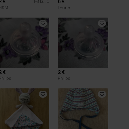
2 €
6 €
1-3 kuud
H&M
Lenne
2 €
2 €
Philips
Philips