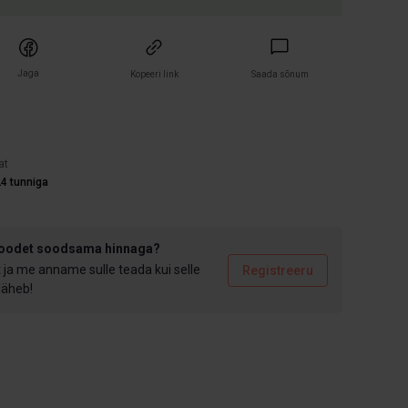
Jaga
Kopeeri link
Saada sõnum
)
at
4 tunniga
toodet soodsama hinnaga?
t ja me anname sulle teada kui selle
Registreeru
 läheb!