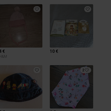
4 €
10 €
H&M
2