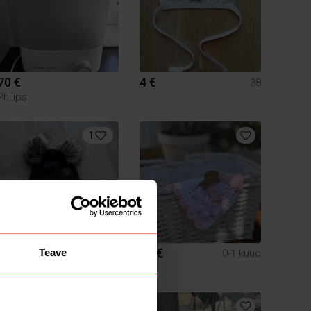
70 €
4 €
38
Philips
1
4 €
14 €
Teave
6-9 kuud
0-1 kuud
2